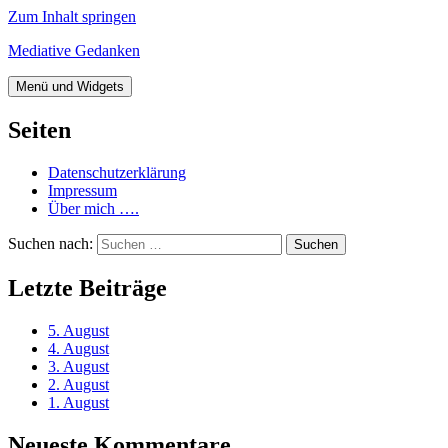
Zum Inhalt springen
Mediative Gedanken
Menü und Widgets
Seiten
Datenschutzerklärung
Impressum
Über mich ….
Suchen nach:
Letzte Beiträge
5. August
4. August
3. August
2. August
1. August
Neueste Kommentare