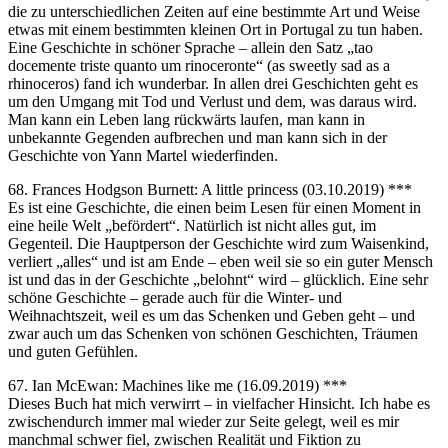
die zu unterschiedlichen Zeiten auf eine bestimmte Art und Weise
etwas mit einem bestimmten kleinen Ort in Portugal zu tun haben.
Eine Geschichte in schöner Sprache – allein den Satz „tao
docemente triste quanto um rinoceronte“ (as sweetly sad as a
rhinoceros) fand ich wunderbar. In allen drei Geschichten geht es
um den Umgang mit Tod und Verlust und dem, was daraus wird.
Man kann ein Leben lang rückwärts laufen, man kann in
unbekannte Gegenden aufbrechen und man kann sich in der
Geschichte von Yann Martel wiederfinden.
68. Frances Hodgson Burnett: A little princess (03.10.2019) ***
Es ist eine Geschichte, die einen beim Lesen für einen Moment in
eine heile Welt „befördert“. Natürlich ist nicht alles gut, im
Gegenteil. Die Hauptperson der Geschichte wird zum Waisenkind,
verliert „alles“ und ist am Ende – eben weil sie so ein guter Mensch
ist und das in der Geschichte „belohnt“ wird – glücklich. Eine sehr
schöne Geschichte – gerade auch für die Winter- und
Weihnachtszeit, weil es um das Schenken und Geben geht – und
zwar auch um das Schenken von schönen Geschichten, Träumen
und guten Gefühlen.
67. Ian McEwan: Machines like me (16.09.2019) ***
Dieses Buch hat mich verwirrt – in vielfacher Hinsicht. Ich habe es
zwischendurch immer mal wieder zur Seite gelegt, weil es mir
manchmal schwer fiel, zwischen Realität und Fiktion zu