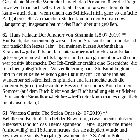
Geschichte über die Werte der handelnden Personen, über die Frage,
inwieweit man sich selbst treu bleibt beziehungsweise treu bleiben
kann – auch dann, wenn einem das Schicksal nicht ganz so einfache
Aufgaben stellt. An manchen Stellen fand ich den Roman etwas
„langatmig“, insgesamt hat mir das Buch aber gut gefallen.
62. Hans Fallada: Der Jungherr von Strammin (28.07.2019) **
Ein Buch, das zu einem gewissen Teil in Stralsund spielt und das ich
mir tatsächlich letztes Jahr – bei meinem kurzen Aufenthalt in
Stralsund – gekauft habe. Ich hatte vorher noch nichts von Fallada
gelesen (zumindest nichts längeres und schon gar nicht bewußt) und
war positiv überrascht. Der Ich-Erzähler erzählt eine Geschichte, die
mit einer „mißglückten“ Weizenlieferung nach Stralsund beginnt
und in der er keine wirklich gute Figur macht. Ich habe ihn als
wunderbar selbstironisch empfunden und ich mochte auch die
anderen Figuren (insbesondere Bessy). Ein schönes Buch für den
Sommer (auf dem Buch klebt von der Buchhandlung ein Aufkleber
„Stralsunder Strandkorb-Lektüre – treffender kann man es eigentlich
nicht ausdrücken)!
61. Vanessa Curtis: The Stolen Ones (24.07.2019) **
Bei diesem Buch bin ich bei der Bewertung etwas unentschlossen.
Einerseits fand ich das Thema spannend – eine Jugendliche findet
(unfreiwillig) mit 16 Jahren heraus, das sie adoptiert wurde und
zwar wurde sie als Vierjährige während der NS-Zeit in Polen