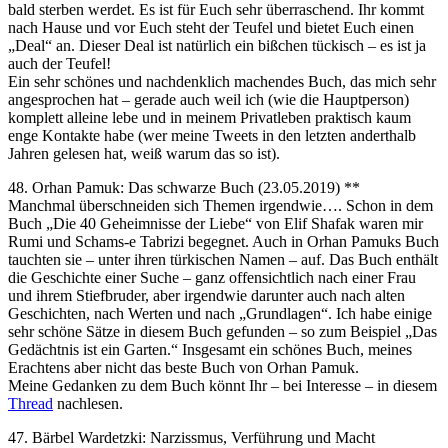
bald sterben werdet. Es ist für Euch sehr überraschend. Ihr kommt
nach Hause und vor Euch steht der Teufel und bietet Euch einen
„Deal“ an. Dieser Deal ist natürlich ein bißchen tückisch – es ist ja
auch der Teufel!
Ein sehr schönes und nachdenklich machendes Buch, das mich sehr
angesprochen hat – gerade auch weil ich (wie die Hauptperson)
komplett alleine lebe und in meinem Privatleben praktisch kaum
enge Kontakte habe (wer meine Tweets in den letzten anderthalb
Jahren gelesen hat, weiß warum das so ist).
48. Orhan Pamuk: Das schwarze Buch (23.05.2019) **
Manchmal überschneiden sich Themen irgendwie…. Schon in dem
Buch „Die 40 Geheimnisse der Liebe“ von Elif Shafak waren mir
Rumi und Schams-e Tabrizi begegnet. Auch in Orhan Pamuks Buch
tauchten sie – unter ihren türkischen Namen – auf. Das Buch enthält
die Geschichte einer Suche – ganz offensichtlich nach einer Frau
und ihrem Stiefbruder, aber irgendwie darunter auch nach alten
Geschichten, nach Werten und nach „Grundlagen“. Ich habe einige
sehr schöne Sätze in diesem Buch gefunden – so zum Beispiel „Das
Gedächtnis ist ein Garten.“ Insgesamt ein schönes Buch, meines
Erachtens aber nicht das beste Buch von Orhan Pamuk.
Meine Gedanken zu dem Buch könnt Ihr – bei Interesse – in diesem
Thread
nachlesen.
47. Bärbel Wardetzki: Narzissmus, Verführung und Macht