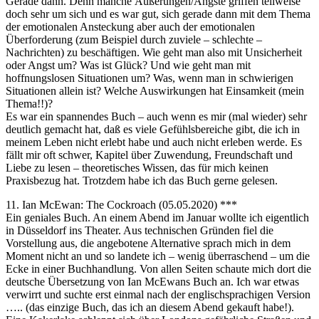
Gerade dann. Denn manche Äußerungen/Ängste griffen teilweise
doch sehr um sich und es war gut, sich gerade dann mit dem Thema
der emotionalen Ansteckung aber auch der emotionalen
Überforderung (zum Beispiel durch zuviele – schlechte –
Nachrichten) zu beschäftigen. Wie geht man also mit Unsicherheit
oder Angst um? Was ist Glück? Und wie geht man mit
hoffnungslosen Situationen um? Was, wenn man in schwierigen
Situationen allein ist? Welche Auswirkungen hat Einsamkeit (mein
Thema!!)?
Es war ein spannendes Buch – auch wenn es mir (mal wieder) sehr
deutlich gemacht hat, daß es viele Gefühlsbereiche gibt, die ich in
meinem Leben nicht erlebt habe und auch nicht erleben werde. Es
fällt mir oft schwer, Kapitel über Zuwendung, Freundschaft und
Liebe zu lesen – theoretisches Wissen, das für mich keinen
Praxisbezug hat. Trotzdem habe ich das Buch gerne gelesen.
11. Ian McEwan: The Cockroach (05.05.2020) ***
Ein geniales Buch. An einem Abend im Januar wollte ich eigentlich
in Düsseldorf ins Theater. Aus technischen Gründen fiel die
Vorstellung aus, die angebotene Alternative sprach mich in dem
Moment nicht an und so landete ich – wenig überraschend – um die
Ecke in einer Buchhandlung. Von allen Seiten schaute mich dort die
deutsche Übersetzung von Ian McEwans Buch an. Ich war etwas
verwirrt und suchte erst einmal nach der englischsprachigen Version
….. (das einzige Buch, das ich an diesem Abend gekauft habe!).