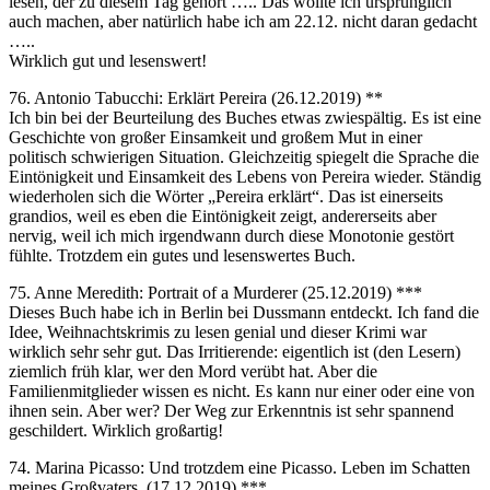
lesen, der zu diesem Tag gehört ….. Das wollte ich ursprünglich
auch machen, aber natürlich habe ich am 22.12. nicht daran gedacht
…..
Wirklich gut und lesenswert!
76. Antonio Tabucchi: Erklärt Pereira (26.12.2019) **
Ich bin bei der Beurteilung des Buches etwas zwiespältig. Es ist eine
Geschichte von großer Einsamkeit und großem Mut in einer
politisch schwierigen Situation. Gleichzeitig spiegelt die Sprache die
Eintönigkeit und Einsamkeit des Lebens von Pereira wieder. Ständig
wiederholen sich die Wörter „Pereira erklärt“. Das ist einerseits
grandios, weil es eben die Eintönigkeit zeigt, andererseits aber
nervig, weil ich mich irgendwann durch diese Monotonie gestört
fühlte. Trotzdem ein gutes und lesenswertes Buch.
75. Anne Meredith: Portrait of a Murderer (25.12.2019) ***
Dieses Buch habe ich in Berlin bei Dussmann entdeckt. Ich fand die
Idee, Weihnachtskrimis zu lesen genial und dieser Krimi war
wirklich sehr sehr gut. Das Irritierende: eigentlich ist (den Lesern)
ziemlich früh klar, wer den Mord verübt hat. Aber die
Familienmitglieder wissen es nicht. Es kann nur einer oder eine von
ihnen sein. Aber wer? Der Weg zur Erkenntnis ist sehr spannend
geschildert. Wirklich großartig!
74. Marina Picasso: Und trotzdem eine Picasso. Leben im Schatten
meines Großvaters. (17.12.2019) ***