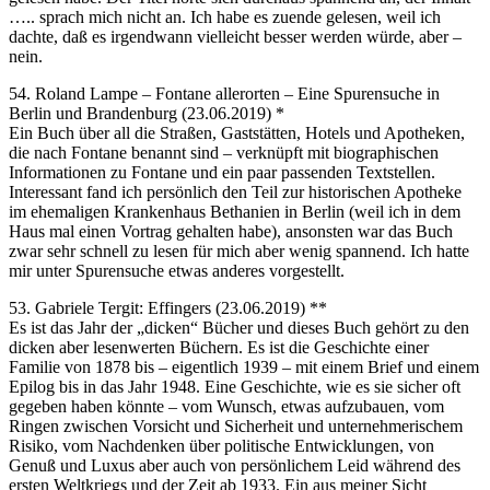
….. sprach mich nicht an. Ich habe es zuende gelesen, weil ich
dachte, daß es irgendwann vielleicht besser werden würde, aber –
nein.
54. Roland Lampe – Fontane allerorten – Eine Spurensuche in
Berlin und Brandenburg (23.06.2019) *
Ein Buch über all die Straßen, Gaststätten, Hotels und Apotheken,
die nach Fontane benannt sind – verknüpft mit biographischen
Informationen zu Fontane und ein paar passenden Textstellen.
Interessant fand ich persönlich den Teil zur historischen Apotheke
im ehemaligen Krankenhaus Bethanien in Berlin (weil ich in dem
Haus mal einen Vortrag gehalten habe), ansonsten war das Buch
zwar sehr schnell zu lesen für mich aber wenig spannend. Ich hatte
mir unter Spurensuche etwas anderes vorgestellt.
53. Gabriele Tergit: Effingers (23.06.2019) **
Es ist das Jahr der „dicken“ Bücher und dieses Buch gehört zu den
dicken aber lesenwerten Büchern. Es ist die Geschichte einer
Familie von 1878 bis – eigentlich 1939 – mit einem Brief und einem
Epilog bis in das Jahr 1948. Eine Geschichte, wie es sie sicher oft
gegeben haben könnte – vom Wunsch, etwas aufzubauen, vom
Ringen zwischen Vorsicht und Sicherheit und unternehmerischem
Risiko, vom Nachdenken über politische Entwicklungen, von
Genuß und Luxus aber auch von persönlichem Leid während des
ersten Weltkriegs und der Zeit ab 1933. Ein aus meiner Sicht