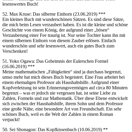
lesenswertes Buch!
52. Max Kruse: Das silberne Einhorn (23.06.2019) ***
Ein kleines Buch mit wunderschönen Sätzen. Es sind diese Sätze,
die mich beim Lesen verzaubert haben. Es ist die kleine und schöne
Geschichte von einem König, der aufgrund einer „bösen“
Verzauberung einer Fee traurig ist. Nur seine Tochter kann ihn mit
einem silbernen Einhorn von diesem Zauber erlösen. Einfach
wunderschön und sehr lesenswert, auch ein gutes Buch zum
Verschenken!
51. Yoko Ogawa: Das Geheimnis der Eulerschen Formel
(16.06.2019) ***
Meine mathematischen „Fähigkeiten“ sind ja durchaus begrenzt,
umso mehr hat mich dieses Buch begeistert. Eine Frau arbeitet bei
einem ehemaligen Professor als Haushaltshilfe. Aufgrund einer
Kopfverletzung ist sein Erinnerungsvermögen auf circa 80 Minuten
begrenzt – was er jedoch nie vergessen hat, ist seine Liebe zu
Zahlen, Formeln und zur Mathematik. Über diese Ebene entwickelt
sich zwischen der Haushaltshilfe, ihrem Sohn und dem Professor
eine große Nähe, eine besondere Art von Freundschaft. Ein sehr
schönes Buch, weil es die Welt der Zahlen in einem Roman
verpackt!
50. Sei Shonagon: Das Kopfkissenbuch (10.06.2019) **