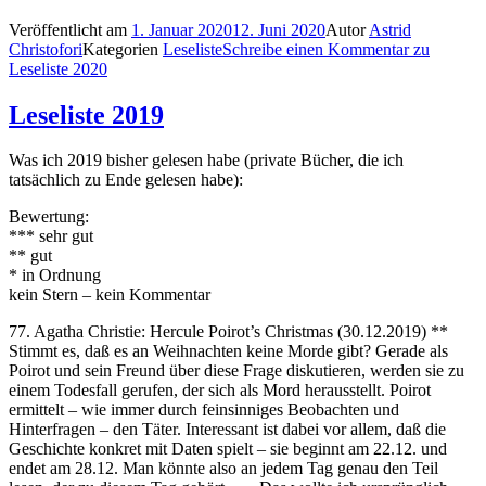
Veröffentlicht am
1. Januar 2020
12. Juni 2020
Autor
Astrid
Christofori
Kategorien
Leseliste
Schreibe einen Kommentar
zu
Leseliste 2020
Leseliste 2019
Was ich 2019 bisher gelesen habe (private Bücher, die ich
tatsächlich zu Ende gelesen habe):
Bewertung:
*** sehr gut
** gut
* in Ordnung
kein Stern – kein Kommentar
77. Agatha Christie: Hercule Poirot’s Christmas (30.12.2019) **
Stimmt es, daß es an Weihnachten keine Morde gibt? Gerade als
Poirot und sein Freund über diese Frage diskutieren, werden sie zu
einem Todesfall gerufen, der sich als Mord herausstellt. Poirot
ermittelt – wie immer durch feinsinniges Beobachten und
Hinterfragen – den Täter. Interessant ist dabei vor allem, daß die
Geschichte konkret mit Daten spielt – sie beginnt am 22.12. und
endet am 28.12. Man könnte also an jedem Tag genau den Teil