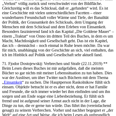
„Verlust“ völlig zurück und verschwindet von der Bildfläche.
Gleichzeitig will es das Schicksal, daß er „gefunden“ wird. Es ist
eine Geschichte mit vielen unterschiedlichen Facetten – einer
wunderbaren Freundschaft voller Wärme und Tiefe, der Banalität
der Politik, der Grausamkeit des Schicksals, dem Umgang der
Menschen mit dem Schicksal und dem Erleben von Einsamkeit.
Besonders faszinierend fand ich das Kapital „Die Goldene Mauer“ –
einem „Traktat“ von Onno im dritten Teil des Buches, in dem es um
Macht, Machtlosigkeit und Gesellschaft geht. Das ist ein Kapitel,
das ich – demnächst – noch einmal in Ruhe lesen möchte. Da war
für mich, unabhängig von der Geschichte an sich, viel enthalten, das
ich im Hinblick auf Politik und Gesellschaft sehr aktuell fand.
71. Fjodor Dostojewskij: Verbrechen und Strafe (22.11.2019) **
Beim Lesen dieses Buches ist mir aufgefallen, daß die meisten
Bücher so gar nichts mit meiner Lebenssituation zu tun haben. Dies
war der Auslöser, um über Twitter nach Büchern mit dem Thema
„
Einsamkeit
“ zu suchen. Die Hauptperson Raskolnikow fühlt sich
einsam. Objektiv betracht ist er es aber nicht, denn er hat Familie
und Freunde, die sich immer wieder bei ihm einfinden und um ihn
sorgen und am Ende sogar eine Liebesbeziehung. Er fühlt sich
fremd und ist aufgrund seiner Armut auch nicht in der Lage, die
Dinge zu tun, die er gerne tun würde. Das führt ihn (vereinfachend
gesagt) zu seinem Verbrechen. Vorher und nachher begegnet er „der
Welt“ auf eine Art und Weise, die ich beim Lesen als unfreundlich