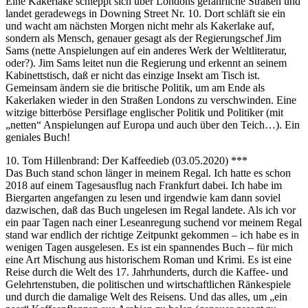
Eine Kakerlake schleppt sich über Londons gefährliche Straßen und
landet geradewegs in Downing Street Nr. 10. Dort schläft sie ein
und wacht am nächsten Morgen nicht mehr als Kakerlake auf,
sondern als Mensch, genauer gesagt als der Regierungschef Jim
Sams (nette Anspielungen auf ein anderes Werk der Weltliteratur,
oder?). Jim Sams leitet nun die Regierung und erkennt an seinem
Kabinettstisch, daß er nicht das einzige Insekt am Tisch ist.
Gemeinsam ändern sie die britische Politik, um am Ende als
Kakerlaken wieder in den Straßen Londons zu verschwinden. Eine
witzige bitterböse Persiflage englischer Politik und Politiker (mit
„netten“ Anspielungen auf Europa und auch über den Teich…). Ein
geniales Buch!
10. Tom Hillenbrand: Der Kaffeedieb (03.05.2020) ***
Das Buch stand schon länger in meinem Regal. Ich hatte es schon
2018 auf einem Tagesausflug nach Frankfurt dabei. Ich habe im
Biergarten angefangen zu lesen und irgendwie kam dann soviel
dazwischen, daß das Buch ungelesen im Regal landete. Als ich vor
ein paar Tagen nach einer Leseanregung suchend vor meinem Regal
stand war endlich der richtige Zeitpunkt gekommen – ich habe es in
wenigen Tagen ausgelesen. Es ist ein spannendes Buch – für mich
eine Art Mischung aus historischem Roman und Krimi. Es ist eine
Reise durch die Welt des 17. Jahrhunderts, durch die Kaffee- und
Gelehrtenstuben, die politischen und wirtschaftlichen Ränkespiele
und durch die damalige Welt des Reisens. Und das alles, um „ein