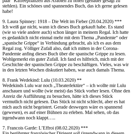
paar“ Kaffeepflanzen aus Arabien zu holen (genauer gesagt zu
stehlen). Ein schönes und spannendes Buch, das ich gerne gelesen
habe!
9. Laura Spinney: 1918 – Die Welt im Fieber (20.04.2020) ***
Ich weiß gar nicht, wann ich dieses Buch gekauft habe. Es stand
(wie so viele andere auch) schon länger in meinem Regal. Ich hatte
es gedanklich nicht einmal mehr mit dem Thema „Pandemie“ oder
„spanische Grippe“ in Verbindung gebracht, als ich es aus dem
Regal zog. Völliger Zufall also, daß ich mitten in der Corona-
Pandemie anfing dieses Buch über die spanische Grippe zu lesen.
Wohlgemerkt ein guter Zufall. Ich fand es hilfreich, mich mit der
Geschichte der spanischen Grippe zu beschäftigen. Vieles, was wir
in den letzten Wochen diskutiert haben, war auch damals Thema.
8. Frank Wedekind: Lulu (10.03.2020) **
Wedekinds Lulu war noch „Theaterlektüre“ – ich wollte mir Lulu
anschauen und wollte (wie meist) das Stück vorher lesen. Ohne den
Anreiz die Aufführung zu besuchen, hätte ich dieses Stück
vermutlich nicht gelesen. Das Stück ist nicht schlecht, aber es hat
mich auch nicht begeistert. Gerade deswegen wäre es spannend
(gewesen), es auf einer Bühnen zu erleben. Mal sehen, ob das
irgendwann noch klappt…..
7. Francois Garde: L’Effroi (08.02.2020) ***
Ein berühmter französischer Dirigent soll (irgendwann in diesem