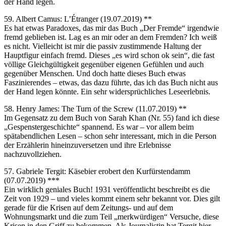
der Hand legen.
59. Albert Camus: L’Étranger (19.07.2019) **
Es hat etwas Paradoxes, das mir das Buch „Der Fremde“ irgendwie
fremd geblieben ist. Lag es an mir oder an dem Fremden? Ich weiß
es nicht. Vielleicht ist mir die passiv zustimmende Haltung der
Hauptfigur einfach fremd. Dieses „es wird schon ok sein“, die fast
völlige Gleichgültigkeit gegenüber eigenen Gefühlen und auch
gegenüber Menschen. Und doch hatte dieses Buch etwas
Faszinierendes – etwas, das dazu führte, das ich das Buch nicht aus
der Hand legen könnte. Ein sehr widersprüchliches Leseerlebnis.
58. Henry James: The Turn of the Screw (11.07.2019) **
Im Gegensatz zu dem Buch von Sarah Khan (Nr. 55) fand ich diese
„Gespenstergeschichte“ spannend. Es war – vor allem beim
spätabendlichen Lesen – schon sehr interessant, mich in die Person
der Erzählerin hineinzuversetzen und ihre Erlebnisse
nachzuvollziehen.
57. Gabriele Tergit: Käsebier erobert den Kurfürstendamm
(07.07.2019) ***
Ein wirklich geniales Buch! 1931 veröffentlicht beschreibt es die
Zeit von 1929 – und vieles kommt einem sehr bekannt vor. Dies gilt
gerade für die Krisen auf dem Zeitungs- und auf dem
Wohnungsmarkt und die zum Teil „merkwürdigen“ Versuche, diese
Krisen in den Griff zu bekommen. Als Journalistin hat Tergit hier