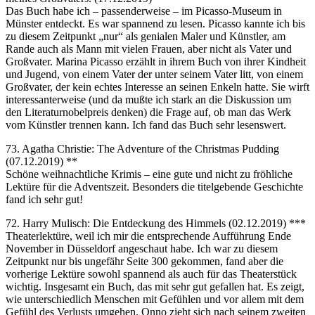
Das Buch habe ich – passenderweise – im Picasso-Museum in
Münster entdeckt. Es war spannend zu lesen. Picasso kannte ich bis
zu diesem Zeitpunkt „nur“ als genialen Maler und Künstler, am
Rande auch als Mann mit vielen Frauen, aber nicht als Vater und
Großvater. Marina Picasso erzählt in ihrem Buch von ihrer Kindheit
und Jugend, von einem Vater der unter seinem Vater litt, von einem
Großvater, der kein echtes Interesse an seinen Enkeln hatte. Sie wirft
interessanterweise (und da mußte ich stark an die Diskussion um
den Literaturnobelpreis denken) die Frage auf, ob man das Werk
vom Künstler trennen kann. Ich fand das Buch sehr lesenswert.
73. Agatha Christie: The Adventure of the Christmas Pudding
(07.12.2019) **
Schöne weihnachtliche Krimis – eine gute und nicht zu fröhliche
Lektüre für die Adventszeit. Besonders die titelgebende Geschichte
fand ich sehr gut!
72. Harry Mulisch: Die Entdeckung des Himmels (02.12.2019) ***
Theaterlektüre, weil ich mir die entsprechende Aufführung Ende
November in Düsseldorf angeschaut habe. Ich war zu diesem
Zeitpunkt nur bis ungefähr Seite 300 gekommen, fand aber die
vorherige Lektüre sowohl spannend als auch für das Theaterstück
wichtig. Insgesamt ein Buch, das mit sehr gut gefallen hat. Es zeigt,
wie unterschiedlich Menschen mit Gefühlen und vor allem mit dem
Gefühl des Verlusts umgehen. Onno zieht sich nach seinem zweiten