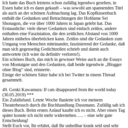
Ich hatte das Buch letztens schon zufällig irgendwo gesehen, in
Essen habe ich es dann gekauft – was sowohl am spannenden Titel
als auch an der schönen Aufmachung lag. Das Kopfkissenbuch
enthält die Gedanken und Betrachtungen der Hofdame Sei
Shonagon, die vor über 1000 Jahren in Japan gelebt hat. Das
Erstaunliche: viele dieser Gedanken sind einfach zeitlos, andere
enthalten eine Fasziniation, die den zeitlichen Abstand von 1000
Jahren mühelos überbrücken kann. Zeitlos sind die Gedanken zum
Umgang von Menschen miteinander, faszinierend der Gedanke, daß
man sich gegenseitig Gedichtzeilen schrieb und damit auch
antwortete (ich wäre da definitiv verloren!).
Ein schönes Buch, das mich in gewisser Weise auch an die Essays
von Montaigne und den Gedanken, daß beide irgendwie „Blogger
ohne Blog“ sind, erinnerte.
Einige der schönen Sätze habe ich bei Twitter in einem Thread
gesammelt.
49. Genki Kawamura: If cats disappeared from the world today
(30.05.2019) ***
Ein Zufallsfund. Letzte Woche flanierte ich vor meinem
Theaterbesuch durch die Buchhandlung Dussmann. Zufällig sah ich
dieses Buch. Beim ersten Anlauf kaufte ich es nicht. Aber einen Tag
später konnte ich nicht mehr widerstehen….. – eine sehr gute
Entscheidung!
Stellt Euch vor, Ihr erfahrt, daß Ihr unheilbar krank seid und sehr