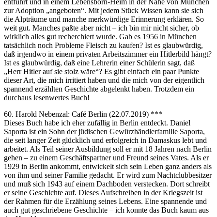
entführt und in einem Lebensborn-Heim in der Nähe von München
zur Adoption „angeboten“. Mit jedem Stück Wissen kann sie sich
die Alpträume und manche merkwürdige Erinnerung erklären. So
weit gut. Manches paßte aber nicht – ich bin mir nicht sicher, ob
wirklich alles gut recherchiert wurde. Gab es 1956 in München
tatsächlich noch Probleme Fleisch zu kaufen? Ist es glaubwürdig,
daß irgendwo in einem privaten Arbeitszimmer ein Hitlerbild hängt?
Ist es glaubwürdig, daß eine Lehrerin einer Schülerin sagt, daß
„Herr Hitler auf sie stolz wäre“? Es gibt einfach ein paar Punkte
dieser Art, die mich irritiert haben und die mich von der eigentlich
spannend erzählten Geschichte abgelenkt haben. Trotzdem ein
durchaus lesenwertes Buch!
60. Harold Nebenzal: Café Berlin (22.07.2019) ***
Dieses Buch habe ich eher zufällig in Berlin entdeckt. Daniel
Saporta ist ein Sohn der jüdischen Gewürzhändlerfamilie Saporta,
die seit langer Zeit glücklich und erfolgreich in Damaskus lebt und
arbeitet. Als Teil seiner Ausbildung soll er mit 18 Jahren nach Berlin
gehen – zu einem Geschäftspartner und Freund seines Vates. Als er
1929 in Berlin ankommt, entwickelt sich sein Leben ganz anders als
von ihm und seiner Familie gedacht. Er wird zum Nachtclubbesitzer
und muß sich 1943 auf einem Dachboden verstecken. Dort schreibt
er seine Geschichte auf. Dieses Aufschreiben in der Kriegszeit ist
der Rahmen für die Erzählung seines Lebens. Eine spannende und
auch gut geschriebene Geschichte – ich konnte das Buch kaum aus