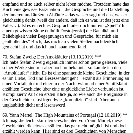
empfand und so auch selber nicht leben möchte. Trotzdem hatte das
Buch eine gewisse Faszination – die Gespräche und die Darstellung
der inneren und äußeren Abläufe – das was er sagt und das, was er
gleichzeitig denkt (weiß der andere, daß ich es war, ist das jetzt eine
Falle….). Ist es ein echtes Gespräch oder doch nur ein „Spiel“? In
einem gewissen Sinne enthüllt Dostojewskij die Banalität und
Beliebigkeit vieler Begegnungen und Gespräche, für mich ein
„enthüllendes“ Buch, das mich an vielen Stellen nachdenklich
gemacht hat und das ich auch spannend fand.
70. Stefan Zweig: Der Amokläufer (13.10.2019) ***
Ich habe Stefan Zweig eigentlich immer schon gerne gelesen, viele
seiner Werke sind mir aber noch unbekannt – so kannte ich den
„Amokläufer“ nicht. Es ist eine spannende kleine Geschichte, in der
es um Liebe, Tod und Besessenheit geht – erzählt als Erinnerung an
einen Vorfall, der mit einer in der Nacht während einer Schiffsfahrt
erzählten Geschichte über eine unglückliche Liebe verbunden ist.
Kompliziert? Auf den ersten Blick ja, so wie auch die Ereignisse in
der Geschichte selbst irgendwie „kompliziert“ sind. Aber auch
unglaublich dicht und lesenswert!
69. Yann Martel: The High Mountains of Portugal (12.10.2019) **
Ich mag die leicht skurrilen Geschichten von Yann Martel, diese
Geschichten die etwas erzählen, das gar nicht möglich ist und doch
erzählt werden kann. Hier sind es drei Geschichten von Menschen,