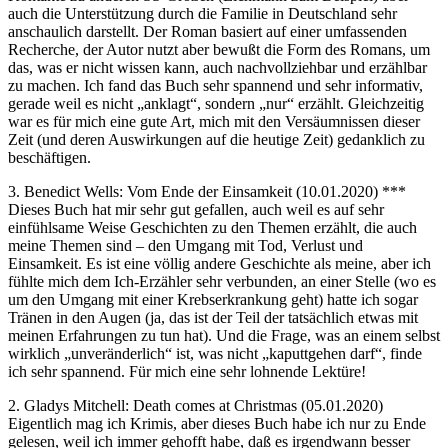
auch die Unterstützung durch die Familie in Deutschland sehr
anschaulich darstellt. Der Roman basiert auf einer umfassenden
Recherche, der Autor nutzt aber bewußt die Form des Romans, um
das, was er nicht wissen kann, auch nachvollziehbar und erzählbar
zu machen. Ich fand das Buch sehr spannend und sehr informativ,
gerade weil es nicht „anklagt“, sondern „nur“ erzählt. Gleichzeitig
war es für mich eine gute Art, mich mit den Versäumnissen dieser
Zeit (und deren Auswirkungen auf die heutige Zeit) gedanklich zu
beschäftigen.
3. Benedict Wells: Vom Ende der Einsamkeit (10.01.2020) ***
Dieses Buch hat mir sehr gut gefallen, auch weil es auf sehr
einfühlsame Weise Geschichten zu den Themen erzählt, die auch
meine Themen sind – den Umgang mit Tod, Verlust und
Einsamkeit. Es ist eine völlig andere Geschichte als meine, aber ich
fühlte mich dem Ich-Erzähler sehr verbunden, an einer Stelle (wo es
um den Umgang mit einer Krebserkrankung geht) hatte ich sogar
Tränen in den Augen (ja, das ist der Teil der tatsächlich etwas mit
meinen Erfahrungen zu tun hat). Und die Frage, was an einem selbst
wirklich „unveränderlich“ ist, was nicht „kaputtgehen darf“, finde
ich sehr spannend. Für mich eine sehr lohnende Lektüre!
2. Gladys Mitchell: Death comes at Christmas (05.01.2020)
Eigentlich mag ich Krimis, aber dieses Buch habe ich nur zu Ende
gelesen, weil ich immer gehofft habe, daß es irgendwann besser