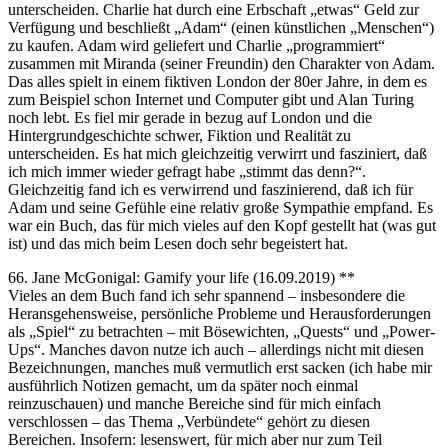
unterscheiden. Charlie hat durch eine Erbschaft „etwas“ Geld zur
Verfügung und beschließt „Adam“ (einen künstlichen „Menschen“)
zu kaufen. Adam wird geliefert und Charlie „programmiert“
zusammen mit Miranda (seiner Freundin) den Charakter von Adam.
Das alles spielt in einem fiktiven London der 80er Jahre, in dem es
zum Beispiel schon Internet und Computer gibt und Alan Turing
noch lebt. Es fiel mir gerade in bezug auf London und die
Hintergrundgeschichte schwer, Fiktion und Realität zu
unterscheiden. Es hat mich gleichzeitig verwirrt und fasziniert, daß
ich mich immer wieder gefragt habe „stimmt das denn?“.
Gleichzeitig fand ich es verwirrend und faszinierend, daß ich für
Adam und seine Gefühle eine relativ große Sympathie empfand. Es
war ein Buch, das für mich vieles auf den Kopf gestellt hat (was gut
ist) und das mich beim Lesen doch sehr begeistert hat.
66. Jane McGonigal: Gamify your life (16.09.2019) **
Vieles an dem Buch fand ich sehr spannend – insbesondere die
Heransgehensweise, persönliche Probleme und Herausforderungen
als „Spiel“ zu betrachten – mit Bösewichten, „Quests“ und „Power-
Ups“. Manches davon nutze ich auch – allerdings nicht mit diesen
Bezeichnungen, manches muß vermutlich erst sacken (ich habe mir
ausführlich Notizen gemacht, um da später noch einmal
reinzuschauen) und manche Bereiche sind für mich einfach
verschlossen – das Thema „Verbündete“ gehört zu diesen
Bereichen. Insofern: lesenswert, für mich aber nur zum Teil