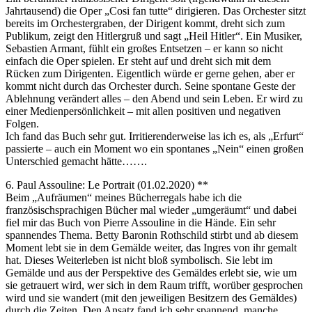
Jahrtausend) die Oper „Cosi fan tutte“ dirigieren. Das Orchester sitzt
bereits im Orchestergraben, der Dirigent kommt, dreht sich zum
Publikum, zeigt den Hitlergruß und sagt „Heil Hitler“. Ein Musiker,
Sebastien Armant, fühlt ein großes Entsetzen – er kann so nicht
einfach die Oper spielen. Er steht auf und dreht sich mit dem
Rücken zum Dirigenten. Eigentlich würde er gerne gehen, aber er
kommt nicht durch das Orchester durch. Seine spontane Geste der
Ablehnung verändert alles – den Abend und sein Leben. Er wird zu
einer Medienpersönlichkeit – mit allen positiven und negativen
Folgen.
Ich fand das Buch sehr gut. Irritierenderweise las ich es, als „Erfurt“
passierte – auch ein Moment wo ein spontanes „Nein“ einen großen
Unterschied gemacht hätte…….
6. Paul Assouline: Le Portrait (01.02.2020) **
Beim „Aufräumen“ meines Bücherregals habe ich die
französischsprachigen Bücher mal wieder „umgeräumt“ und dabei
fiel mir das Buch von Pierre Assouline in die Hände. Ein sehr
spannendes Thema. Betty Baronin Rothschild stirbt und ab diesem
Moment lebt sie in dem Gemälde weiter, das Ingres von ihr gemalt
hat. Dieses Weiterleben ist nicht bloß symbolisch. Sie lebt im
Gemälde und aus der Perspektive des Gemäldes erlebt sie, wie um
sie getrauert wird, wer sich in dem Raum trifft, worüber gesprochen
wird und sie wandert (mit den jeweiligen Besitzern des Gemäldes)
durch die Zeiten. Den Ansatz fand ich sehr spannend, manche