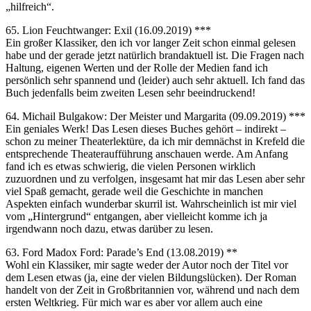
„hilfreich“.
65. Lion Feuchtwanger: Exil (16.09.2019) ***
Ein großer Klassiker, den ich vor langer Zeit schon einmal gelesen
habe und der gerade jetzt natürlich brandaktuell ist. Die Fragen nach
Haltung, eigenen Werten und der Rolle der Medien fand ich
persönlich sehr spannend und (leider) auch sehr aktuell. Ich fand das
Buch jedenfalls beim zweiten Lesen sehr beeindruckend!
64. Michail Bulgakow: Der Meister und Margarita (09.09.2019) ***
Ein geniales Werk! Das Lesen dieses Buches gehört – indirekt –
schon zu meiner Theaterlektüre, da ich mir demnächst in Krefeld die
entsprechende Theateraufführung anschauen werde. Am Anfang
fand ich es etwas schwierig, die vielen Personen wirklich
zuzuordnen und zu verfolgen, insgesamt hat mir das Lesen aber sehr
viel Spaß gemacht, gerade weil die Geschichte in manchen
Aspekten einfach wunderbar skurril ist. Wahrscheinlich ist mir viel
vom „Hintergrund“ entgangen, aber vielleicht komme ich ja
irgendwann noch dazu, etwas darüber zu lesen.
63. Ford Madox Ford: Parade’s End (13.08.2019) **
Wohl ein Klassiker, mir sagte weder der Autor noch der Titel vor
dem Lesen etwas (ja, eine der vielen Bildungslücken). Der Roman
handelt von der Zeit in Großbritannien vor, während und nach dem
ersten Weltkrieg. Für mich war es aber vor allem auch eine