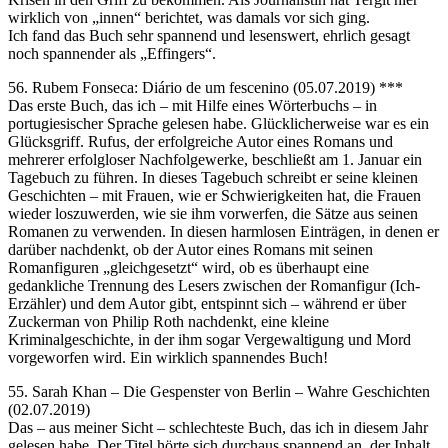
wirklich von „innen“ berichtet, was damals vor sich ging.
Ich fand das Buch sehr spannend und lesenswert, ehrlich gesagt
noch spannender als „Effingers“.
56. Rubem Fonseca: Diário de um fescenino (05.07.2019) ***
Das erste Buch, das ich – mit Hilfe eines Wörterbuchs – in
portugiesischer Sprache gelesen habe. Glücklicherweise war es ein
Glücksgriff. Rufus, der erfolgreiche Autor eines Romans und
mehrerer erfolgloser Nachfolgewerke, beschließt am 1. Januar ein
Tagebuch zu führen. In dieses Tagebuch schreibt er seine kleinen
Geschichten – mit Frauen, wie er Schwierigkeiten hat, die Frauen
wieder loszuwerden, wie sie ihm vorwerfen, die Sätze aus seinen
Romanen zu verwenden. In diesen harmlosen Einträgen, in denen er
darüber nachdenkt, ob der Autor eines Romans mit seinen
Romanfiguren „gleichgesetzt“ wird, ob es überhaupt eine
gedankliche Trennung des Lesers zwischen der Romanfigur (Ich-
Erzähler) und dem Autor gibt, entspinnt sich – während er über
Zuckerman von Philip Roth nachdenkt, eine kleine
Kriminalgeschichte, in der ihm sogar Vergewaltigung und Mord
vorgeworfen wird. Ein wirklich spannendes Buch!
55. Sarah Khan – Die Gespenster von Berlin – Wahre Geschichten
(02.07.2019)
Das – aus meiner Sicht – schlechteste Buch, das ich in diesem Jahr
gelesen habe. Der Titel hörte sich durchaus spannend an, der Inhalt