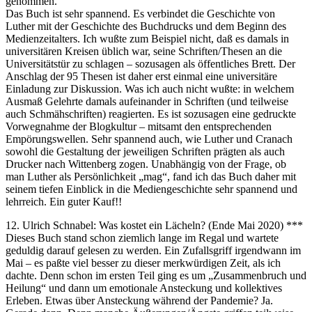
genommen.
Das Buch ist sehr spannend. Es verbindet die Geschichte von
Luther mit der Geschichte des Buchdrucks und dem Beginn des
Medienzeitalters. Ich wußte zum Beispiel nicht, daß es damals in
universitären Kreisen üblich war, seine Schriften/Thesen an die
Universitätstür zu schlagen – sozusagen als öffentliches Brett. Der
Anschlag der 95 Thesen ist daher erst einmal eine universitäre
Einladung zur Diskussion. Was ich auch nicht wußte: in welchem
Ausmaß Gelehrte damals aufeinander in Schriften (und teilweise
auch Schmähschriften) reagierten. Es ist sozusagen eine gedruckte
Vorwegnahme der Blogkultur – mitsamt den entsprechenden
Empörungswellen. Sehr spannend auch, wie Luther und Cranach
sowohl die Gestaltung der jeweiligen Schriften prägten als auch
Drucker nach Wittenberg zogen. Unabhängig von der Frage, ob
man Luther als Persönlichkeit „mag“, fand ich das Buch daher mit
seinem tiefen Einblick in die Mediengeschichte sehr spannend und
lehrreich. Ein guter Kauf!!
12. Ulrich Schnabel: Was kostet ein Lächeln? (Ende Mai 2020) ***
Dieses Buch stand schon ziemlich lange im Regal und wartete
geduldig darauf gelesen zu werden. Ein Zufallsgriff irgendwann im
Mai – es paßte viel besser zu dieser merkwürdigen Zeit, als ich
dachte. Denn schon im ersten Teil ging es um „Zusammenbruch und
Heilung“ und dann um emotionale Ansteckung und kollektives
Erleben. Etwas über Ansteckung während der Pandemie? Ja.