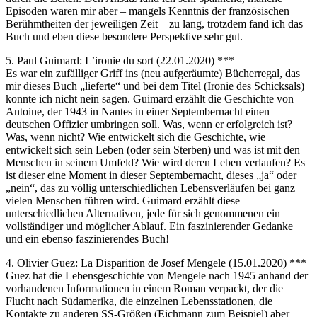
Episoden waren mir aber – mangels Kenntnis der französischen
Berühmtheiten der jeweiligen Zeit – zu lang, trotzdem fand ich das
Buch und eben diese besondere Perspektive sehr gut.
5. Paul Guimard: L’ironie du sort (22.01.2020) ***
Es war ein zufälliger Griff ins (neu aufgeräumte) Bücherregal, das
mir dieses Buch „lieferte“ und bei dem Titel (Ironie des Schicksals)
konnte ich nicht nein sagen. Guimard erzählt die Geschichte von
Antoine, der 1943 in Nantes in einer Septembernacht einen
deutschen Offizier umbringen soll. Was, wenn er erfolgreich ist?
Was, wenn nicht? Wie entwickelt sich die Geschichte, wie
entwickelt sich sein Leben (oder sein Sterben) und was ist mit den
Menschen in seinem Umfeld? Wie wird deren Leben verlaufen? Es
ist dieser eine Moment in dieser Septembernacht, dieses „ja“ oder
„nein“, das zu völlig unterschiedlichen Lebensverläufen bei ganz
vielen Menschen führen wird. Guimard erzählt diese
unterschiedlichen Alternativen, jede für sich genommenen ein
vollständiger und möglicher Ablauf. Ein faszinierender Gedanke
und ein ebenso faszinierendes Buch!
4. Olivier Guez: La Disparition de Josef Mengele (15.01.2020) ***
Guez hat die Lebensgeschichte von Mengele nach 1945 anhand der
vorhandenen Informationen in einem Roman verpackt, der die
Flucht nach Südamerika, die einzelnen Lebensstationen, die
Kontakte zu anderen SS-Größen (Eichmann zum Beispiel) aber