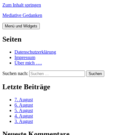
Zum Inhalt springen
Mediative Gedanken
Menü und Widgets
Seiten
Datenschutzerklärung
Impressum
Über mich ….
Suchen nach:
Letzte Beiträge
7. August
6. August
5. August
4. August
3. August
Neueste Kommentare