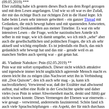
(09.05.2019) ***
Eher zufällig habe ich gestern dieses Buch aus dem Regel gezogen
und mit dem Lesen angefangen. Und wie so oft war es der Zufall,
der mir das richtige Buch zur richtigen Zeit in die Hand legte. Ich
habe beim Lesen sehr intensiv getwittert – ein ganzer
Thread
mit
Gedanken, die mich bewegt haben und mit spannenden Antworten,
Fragen und Denkanstößen aus meiner Timeline. Es war ein sehr
intensives Lesen – die Frage, welche narzisstischen Anteile ich
selber in mir trage, wie ich damit umgehe, wo ich mich „sehe“ aber
auch die gesellschaftlichen und politischen Fragen, die ich als sehr
aktuell und wichtig empfinde. Es ist jedenfalls ein Buch, das mich
gedanklich sehr bewegt hat und das mir – gerade weil es an
manchen Stellen auch sperrig war – gut getan hat.
46. Vladimir Nabokov: Pnin (02.05.2019) **
Pnin war mir sofort sympathisch. Dieser nicht wirklich attraktive
und irgendwie immer leicht unglücklich agierende Mensch macht es
einem leicht ihn zu mögen (das Nachwort setzt ihn in Verbindung
mit „Don Quixote“, den ich auch sehr mag – ja, kann ich
nachvollziehen). Verwirrend war, daß der Erzähler mal allwissend
auftrat, mal selbst eine Rolle in der Geschichte spielte und daher
vieles (was Pnin in seiner Abweisenheit macht, denkt und fühlt) gar
nicht wissen konnte. Dieses Vermengen der Ebenen war einerseits –
wie gesagt – verwirrend, andererseits faszinierend. Schön fand ich
auch viele Sprachschöpfungen – ein Aspekt, der für mich durchaus