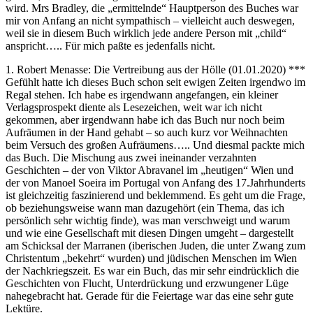
wird. Mrs Bradley, die „ermittelnde“ Hauptperson des Buches war
mir von Anfang an nicht sympathisch – vielleicht auch deswegen,
weil sie in diesem Buch wirklich jede andere Person mit „child“
anspricht….. Für mich paßte es jedenfalls nicht.
1. Robert Menasse: Die Vertreibung aus der Hölle (01.01.2020) ***
Gefühlt hatte ich dieses Buch schon seit ewigen Zeiten irgendwo im
Regal stehen. Ich habe es irgendwann angefangen, ein kleiner
Verlagsprospekt diente als Lesezeichen, weit war ich nicht
gekommen, aber irgendwann habe ich das Buch nur noch beim
Aufräumen in der Hand gehabt – so auch kurz vor Weihnachten
beim Versuch des großen Aufräumens….. Und diesmal packte mich
das Buch. Die Mischung aus zwei ineinander verzahnten
Geschichten – der von Viktor Abravanel im „heutigen“ Wien und
der von Manoel Soeira im Portugal von Anfang des 17.Jahrhunderts
ist gleichzeitig faszinierend und beklemmend. Es geht um die Frage,
ob beziehungsweise wann man dazugehört (ein Thema, das ich
persönlich sehr wichtig finde), was man verschweigt und warum
und wie eine Gesellschaft mit diesen Dingen umgeht – dargestellt
am Schicksal der Marranen (iberischen Juden, die unter Zwang zum
Christentum „bekehrt“ wurden) und jüdischen Menschen im Wien
der Nachkriegszeit. Es war ein Buch, das mir sehr eindrücklich die
Geschichten von Flucht, Unterdrückung und erzwungener Lüge
nahegebracht hat. Gerade für die Feiertage war das eine sehr gute
Lektüre.