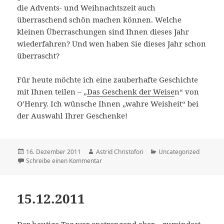
die Advents- und Weihnachtszeit auch
überraschend schön machen können. Welche
kleinen Überraschungen sind Ihnen dieses Jahr
wiederfahren? Und wen haben Sie dieses Jahr schon
überrascht?
Für heute möchte ich eine zauberhafte Geschichte
mit Ihnen teilen – „
Das Geschenk der Weise
n“ von
O’Henry. Ich wünsche Ihnen „wahre Weisheit“ bei
der Auswahl Ihrer Geschenke!
Veröffentlicht
16. Dezember 2011
Autor
Astrid Christofori
Kategorien
Uncategorized
am
Schreibe einen Kommentar
zu 16.12.2011
15.12.2011