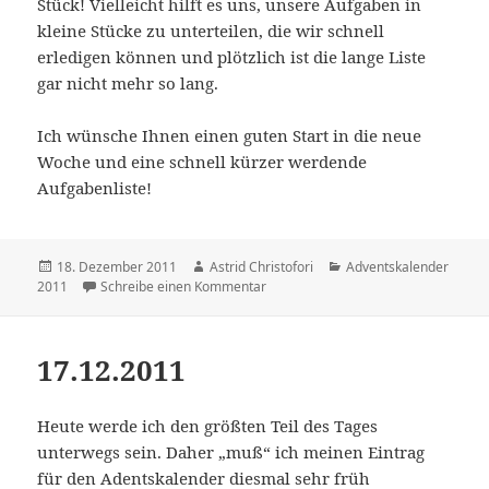
Stück! Vielleicht hilft es uns, unsere Aufgaben in
kleine Stücke zu unterteilen, die wir schnell
erledigen können und plötzlich ist die lange Liste
gar nicht mehr so lang.
Ich wünsche Ihnen einen guten Start in die neue
Woche und eine schnell kürzer werdende
Aufgabenliste!
Veröffentlicht
18. Dezember 2011
Autor
Astrid Christofori
Kategorien
Adventskalender
2011
am
Schreibe einen Kommentar
zu 18.12.2011
17.12.2011
Heute werde ich den größten Teil des Tages
unterwegs sein. Daher „muß“ ich meinen Eintrag
für den Adentskalender diesmal sehr früh