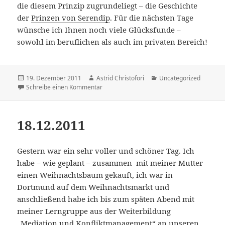
die diesem Prinzip zugrundeliegt – die Geschichte
der
Prinzen von Serendip
. Für die nächsten Tage
wünsche ich Ihnen noch viele Glücksfunde –
sowohl im beruflichen als auch im privaten Bereich!
Veröffentlicht
19. Dezember 2011
Autor
Astrid Christofori
Kategorien
Uncategorized
am
Schreibe einen Kommentar
zu 19.12.2011
18.12.2011
Gestern war ein sehr voller und schöner Tag. Ich
habe – wie geplant – zusammen mit meiner Mutter
einen Weihnachtsbaum gekauft, ich war in
Dortmund auf dem Weihnachtsmarkt und
anschließend habe ich bis zum späten Abend mit
meiner Lerngruppe aus der Weiterbildung
„Mediation und Konfliktmanagement“ an unseren