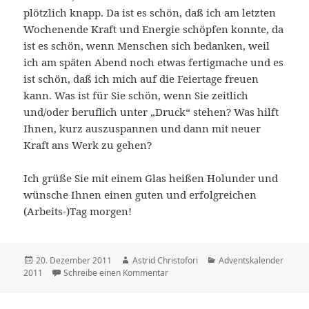
plötzlich knapp. Da ist es schön, daß ich am letzten
Wochenende Kraft und Energie schöpfen konnte, da
ist es schön, wenn Menschen sich bedanken, weil
ich am späten Abend noch etwas fertigmache und es
ist schön, daß ich mich auf die Feiertage freuen
kann. Was ist für Sie schön, wenn Sie zeitlich
und/oder beruflich unter „Druck“ stehen? Was hilft
Ihnen, kurz auszuspannen und dann mit neuer
Kraft ans Werk zu gehen?
Ich grüße Sie mit einem Glas heißen Holunder und
wünsche Ihnen einen guten und erfolgreichen
(Arbeits-)Tag morgen!
Veröffentlicht
20. Dezember 2011
Autor
Astrid Christofori
Kategorien
Adventskalender
2011
am
Schreibe einen Kommentar
zu 20.12.2011