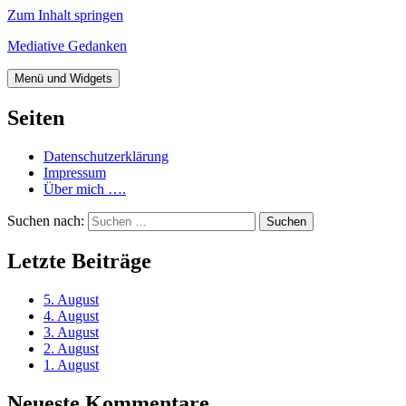
Zum Inhalt springen
Mediative Gedanken
Menü und Widgets
Seiten
Datenschutzerklärung
Impressum
Über mich ….
Suchen nach:
Letzte Beiträge
5. August
4. August
3. August
2. August
1. August
Neueste Kommentare