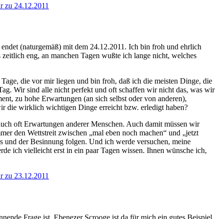
r
zu 24.12.2011
 endet (naturgemäß) mit dem 24.12.2011. Ich bin froh und ehrlich
es zeitlich eng, an manchen Tagen wußte ich lange nicht, welches
ge, die vor mir liegen und bin froh, daß ich die meisten Dinge, die
. Wir sind alle nicht perfekt und oft schaffen wir nicht das, was wir
nt, zu hohe Erwartungen (an sich selbst oder von anderen),
r die wirklich wichtigen Dinge erreicht bzw. erledigt haben?
ch auch oft Erwartungen anderer Menschen. Auch damit müssen wir
mmer den Wettstreit zwischen „mal eben noch machen“ und „jetzt
ns und der Besinnung folgen. Und ich werde versuchen, meine
e ich vielleicht erst in ein paar Tagen wissen. Ihnen wünsche ich,
r
zu 23.12.2011
ende Frage ist. Ebenezer Scrooge ist da für mich ein gutes Beispiel.