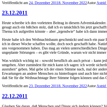
Veröffentlicht am
24. Dezember 2011
8. November 2022
Autor
Astrid 
23.12.2011
Heute schreibe ich den vorletzten Beitrag in diesem Adventskalender.
gesagt auch ein bißchen stolz, daß ich es tatsächlich bis jetzt gesch
Thema ich aufgreifen könnte – aber „irgendwie“ habe ich dann immer 
Heute habe ich den Weihnachtsbaum geschmückt und noch ein paar Eink
ich in dieser Woche schaffen wollte, doch noch geschafft habe. Natür
uns vorgenommen haben. Das mag an vielen unterschiedlichen Dingen 
ungeplante Störungen – es gibt viele Gründe, warum wir nicht immer 
Was wirklich wichtig ist – sowohl beruflich als auch privat – kann 
umgehen. Aber zumindest für mich kann ich sagen: ich werde sicherl
ausruhen“ geben. Mal gebe ich der einen Stimme nach, mal der ander
Erwartungen an andere Menschen zu hinterfragen und auch hier nicht 
daß Sie für die Weihnachtstage Ihrer Stimme folgen können und das
Veröffentlicht am
23. Dezember 2011
8. November 2022
Autor
Astrid 
22.12.2011
Glauben Sie daran, daß Menschen und Dinge sich ändern können? Vor al