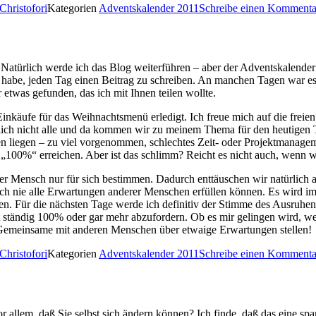
Christofori
Kategorien
Adventskalender 2011
Schreibe einen Kommenta
 Natürlich werde ich das Blog weiterführen – aber der Adventskalender
afft habe, jeden Tag einen Beitrag zu schreiben. An manchen Tagen war 
etwas gefunden, das ich mit Ihnen teilen wollte.
äufe für das Weihnachtsmenü erledigt. Ich freue mich auf die freien Ta
lich nicht alle und da kommen wir zu meinem Thema für den heutigen Tag
liegen – zu viel vorgenommen, schlechtes Zeit- oder Projektmanageme
„100%“ erreichen. Aber ist das schlimm? Reicht es nicht auch, wenn wi
jeder Mensch nur für sich bestimmen. Dadurch enttäuschen wir natürli
ich nie alle Erwartungen anderer Menschen erfüllen können. Es wird i
en. Für die nächsten Tage werde ich definitiv der Stimme des Ausruhe
ständig 100% oder gar mehr abzufordern. Ob es mir gelingen wird, werd
 Gemeinsame mit anderen Menschen über etwaige Erwartungen stellen!
Christofori
Kategorien
Adventskalender 2011
Schreibe einen Kommenta
lem, daß Sie selbst sich ändern können? Ich finde, daß das eine spann