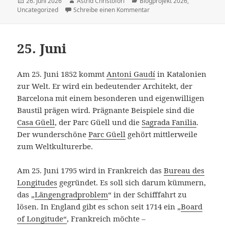
Veröffentlicht
26. Juni 2026
Autor
Astrid Christofori
Kategorien
Blogprojekt 2026
,
Uncategorized
am
Schreibe einen Kommentar
zu 26. Juni
25. Juni
Am 25. Juni 1852 kommt
Antoni Gaudí
in Katalonien
zur Welt. Er wird ein bedeutender Architekt, der
Barcelona mit einem besonderen und eigenwilligen
Baustil prägen wird. Prägnante Beispiele sind die
Casa
Güell
, der Parc Güell und die
Sagrada Fanilia
.
Der wunderschöne
Parc Güell
gehört mittlerweile
zum Weltkulturerbe.
Am 25. Juni 1795 wird in Frankreich das
Bureau des
Longitudes
gegründet. Es soll sich darum kümmern,
das „
Längengradproblem
“ in der Schifffahrt zu
lösen. In England gibt es schon seit 1714 ein „
Board
of Longitude“
, Frankreich möchte –