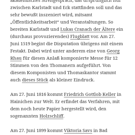
akademisches Streitgespräch, das ursprünglich nur
zwischen Karlstadt und Eck stattfinden soll und das
sehr bewußt inszeniert wird, mitsamt
„Öffentlichkeitsarbeit“ und Veranstaltungen. So
bereiten Karlstadt und
Lukas Cranach der Ältere
ein
(durchaus provozierendes)
Flugblatt
vor. Am 27.
Juni 1519 begint die Disputation übrigens mit einem
Festakt. Dabei wird unter anderem eine von
Georg
Rhau
für diesen Anlaß komponierte Messe für 12
Stimmen von den Thomanern aufgeführt. Von
diesem Komponisten und Thomaskantor stammt
auch
dieses Stück
als kleiner Eindruck.
Am 27. Juni 1816 kommt
Friedrich Gottlob Keller
in
Hainichen zur Welt. Er erfindet das Verfahren, mit
dem noch heute Papier hergestellt wird, den
sogenannten
Holzschliff
.
Am 27. Juni 1899 kommt
Viktoria Savs
in Bad