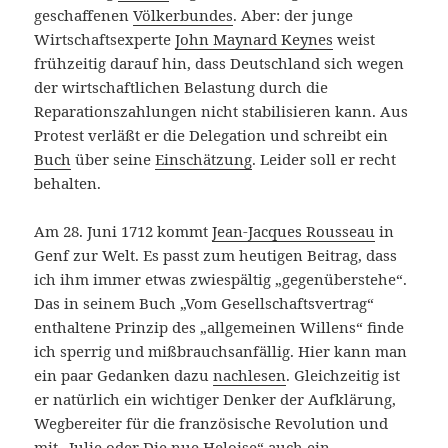
geschaffenen
Völkerbundes
. Aber: der junge
Wirtschaftsexperte
John Maynard Keynes
weist
frühzeitig darauf hin, dass Deutschland sich wegen
der wirtschaftlichen Belastung durch die
Reparationszahlungen nicht stabilisieren kann. Aus
Protest verläßt er die Delegation und schreibt ein
Buch
über seine
Einschätzung
. Leider soll er recht
behalten.
Am 28. Juni 1712 kommt
Jean-Jacques Rousseau
in
Genf zur Welt. Es passt zum heutigen Beitrag, dass
ich ihm immer etwas zwiespältig „gegenüberstehe“.
Das in seinem Buch „Vom Gesellschaftsvertrag“
enthaltene Prinzip des „allgemeinen Willens“ finde
ich sperrig und mißbrauchsanfällig. Hier kann man
ein paar Gedanken dazu
nachlesen
. Gleichzeitig ist
er natürlich ein wichtiger Denker der Aufklärung,
Wegbereiter für die französische Revolution und
mit „
Julie oder Die nue Heloise
“ auch ein