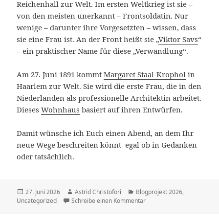
Reichenhall zur Welt. Im ersten Weltkrieg ist sie –
von den meisten unerkannt – Frontsoldatin. Nur
wenige – darunter ihre Vorgesetzten – wissen, dass
sie eine Frau ist. An der Front heißt sie „
Viktor Savs
“
– ein praktischer Name für diese „Verwandlung“.
Am 27. Juni 1891 kommt
Margaret Staal-Krophol
in
Haarlem zur Welt. Sie wird die erste Frau, die in den
Niederlanden als professionelle Architektin arbeitet.
Dieses
Wohnhaus
basiert auf ihren Entwürfen.
Damit wünsche ich Euch einen Abend, an dem Ihr
neue Wege beschreiten könnt egal ob in Gedanken
oder tatsächlich.
Veröffentlicht
27. Juni 2026
Autor
Astrid Christofori
Kategorien
Blogprojekt 2026
,
Uncategorized
am
Schreibe einen Kommentar
zu 27. Juni