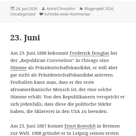
Veröffentlicht
24. Juni 2026
Autor
Astrid Christofori
Kategorien
Blogprojekt 2026
,
Uncategorized
am
Schreibe einen Kommentar
zu 24. Juni
23. Juni
Am 23. Juni 1888 bekommt
Frederick Douglas
bei
der „Republican Convention“ in Chicago eine
Stimme
als Präsidentschaftskandidat, er will aber
gar nicht als Präsidentschaftskandidat antreten.
Festhalten kann man, dass er der erste
afroamerikanische Mensch ist, der eine solche
Stimme erhält. Von den Republikanern verspricht er
sich jedenfalls, dass diese die politische Stärke
haben, die Sklaverei in den USA zu beenden.
Am 23. Juni 1887 kommt
Ernst Rowohlt
in Bremen
zur Welt. 1908 gründet er in Leipzig seinen ersten