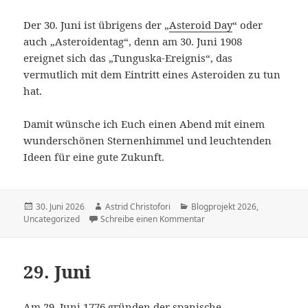
Der 30. Juni ist übrigens der „
Asteroid Day
“ oder
auch „Asteroidentag“, denn am 30. Juni 1908
ereignet sich das „Tunguska-Ereignis“, das
vermutlich mit dem Eintritt eines Asteroiden zu tun
hat.
Damit wünsche ich Euch einen Abend mit einem
wunderschönen Sternenhimmel und leuchtenden
Ideen für eine gute Zukunft.
Veröffentlicht
30. Juni 2026
Autor
Astrid Christofori
Kategorien
Blogprojekt 2026
,
Uncategorized
am
Schreibe einen Kommentar
zu 30. Juni
29. Juni
Am 29. Juni 1776 gründen der spanische