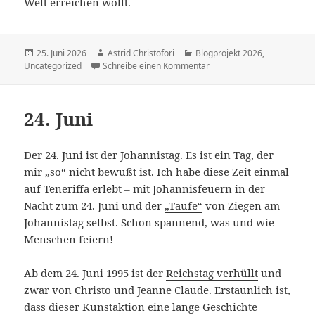
Welt erreichen wollt.
Veröffentlicht
25. Juni 2026
Autor
Astrid Christofori
Kategorien
Blogprojekt 2026
,
Uncategorized
am
Schreibe einen Kommentar
zu 25. Juni
24. Juni
Der 24. Juni ist der
Johannistag
. Es ist ein Tag, der
mir „so“ nicht bewußt ist. Ich habe diese Zeit einmal
auf Teneriffa erlebt – mit Johannisfeuern in der
Nacht zum 24. Juni und der
„Taufe“
von Ziegen am
Johannistag selbst. Schon spannend, was und wie
Menschen feiern!
Ab dem 24. Juni 1995 ist der
Reichstag verhüllt
und
zwar von Christo und Jeanne Claude. Erstaunlich ist,
dass dieser Kunstaktion eine lange Geschichte