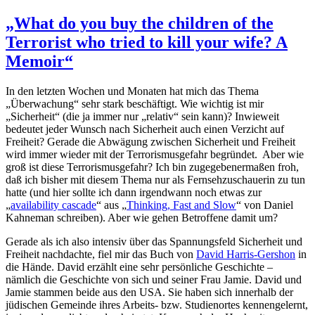
„What do you buy the children of the
Terrorist who tried to kill your wife? A
Memoir“
In den letzten Wochen und Monaten hat mich das Thema
„Überwachung“ sehr stark beschäftigt. Wie wichtig ist mir
„Sicherheit“ (die ja immer nur „relativ“ sein kann)? Inwieweit
bedeutet jeder Wunsch nach Sicherheit auch einen Verzicht auf
Freiheit? Gerade die Abwägung zwischen Sicherheit und Freiheit
wird immer wieder mit der Terrorismusgefahr begründet. Aber wie
groß ist diese Terrorismusgefahr? Ich bin zugegebenermaßen froh,
daß ich bisher mit diesem Thema nur als Fernsehzuschauerin zu tun
hatte (und hier sollte ich dann irgendwann noch etwas zur
„
availability cascade
“ aus „
Thinking, Fast and Slow
“ von Daniel
Kahneman schreiben). Aber wie gehen Betroffene damit um?
Gerade als ich also intensiv über das Spannungsfeld Sicherheit und
Freiheit nachdachte, fiel mir das Buch von
David Harris-Gershon
in
die Hände. David erzählt eine sehr persönliche Geschichte –
nämlich die Geschichte von sich und seiner Frau Jamie. David und
Jamie stammen beide aus den USA. Sie haben sich innerhalb der
jüdischen Gemeinde ihres Arbeits- bzw. Studienortes kennengelernt,