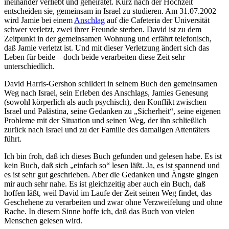
ineinander verliebt und geheiratet. Kurz nach der Hochzeit
entscheiden sie, gemeinsam in Israel zu studieren. Am 31.07.2002
wird Jamie bei einem
Anschlag
auf die Cafeteria der Universität
schwer verletzt, zwei ihrer Freunde sterben. David ist zu dem
Zeitpunkt in der gemeinsamen Wohnung und erfährt telefonisch,
daß Jamie verletzt ist. Und mit dieser Verletzung ändert sich das
Leben für beide – doch beide verarbeiten diese Zeit sehr
unterschiedlich.
David Harris-Gershon schildert in seinem Buch den gemeinsamen
Weg nach Israel, sein Erleben des Anschlags, Jamies Genesung
(sowohl körperlich als auch psychisch), den Konflikt zwischen
Israel und Palästina, seine Gedanken zu „Sicherheit“, seine eigenen
Probleme mit der Situation und seinen Weg, der ihn schließlich
zurück nach Israel und zu der Familie des damaligen Attentäters
führt.
Ich bin froh, daß ich dieses Buch gefunden und gelesen habe. Es ist
kein Buch, daß sich „einfach so“ lesen läßt. Ja, es ist spannend und
es ist sehr gut geschrieben. Aber die Gedanken und Ängste gingen
mir auch sehr nahe. Es ist gleichzeitig aber auch ein Buch, daß
hoffen läßt, weil David im Laufe der Zeit seinen Weg findet, das
Geschehene zu verarbeiten und zwar ohne Verzweifelung und ohne
Rache. In diesem Sinne hoffe ich, daß das Buch von vielen
Menschen gelesen wird.