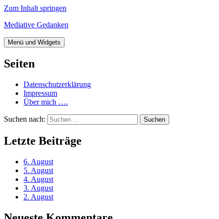
Zum Inhalt springen
Mediative Gedanken
Menü und Widgets
Seiten
Datenschutzerklärung
Impressum
Über mich ….
Suchen nach:
Letzte Beiträge
6. August
5. August
4. August
3. August
2. August
Neueste Kommentare