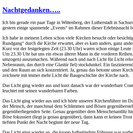
Nachtgedanken…..
Ich bin gerade ein paar Tage in Wittenberg, der Lutherstadt in Sachs
gestern einige spannende „Events“ im Rahmen dieser Erlebnisnacht b
Ich habe in meinem Leben schon viele Kirchen besucht oder besichtig
Rundgang“ durch die Kirche erwartet, aber es kam anders, ganz ander
Kurz vor der festgelegten Zeit (23.30 Uhr) waren schon einige Leute 
Um 23.30 Uhr bat uns ein etwas älterer Mann in die vorderen Reihen.
umzogen) auszumachen. Während nach und nach Licht für Licht erlosc
Nebenraum, das durch eine Glastür fiel) stockdunkel. Ein fasziniere
und den Raum an sich konzentriert. Ja, genau das betonte unser Kirch
zeichnete mit immer mehr Licht die Baugeschichte der Kirche nach.
Das Licht ging wieder aus und kurz danach war der wunderbare Cranach
leuchtet mit seinen wunderbaren Farben.
Das Licht ging wieder aus und ich hörte unseren Kirchenführer im Dun
der Mensch, der manchmal dem Schlimmen und Bösen gegenübersteht un
gegenüberliegenden Seite. Genau gegenüber dem Menschenantlitz hing
Böse fokussiert (liegt ja genau gegenüber), dann kann er keinen Tros
tiefsten Punkt der Nacht beginnt der neue Tag.
Das Licht ging wieder an, die knapp halbstündige Führung war vorbei