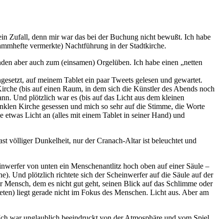
ein Zufall, denn mir war das bei der Buchung nicht bewußt. Ich habe
ammhefte vermerkte) Nachtführung in der Stadtkirche.
ünden aber auch zum (einsamen) Orgelüben. Ich habe einen „netten
ngesetzt, auf meinem Tablet ein paar Tweets gelesen und gewartet.
Kirche (bis auf einen Raum, in dem sich die Künstler des Abends noch
. Und plötzlich war es (bis auf das Licht aus dem kleinen
unklen Kirche gesessen und mich so sehr auf die Stimme, die Worte
 etwas Licht an (alles mit einem Tablet in seiner Hand) und
t völliger Dunkelheit, nur der Cranach-Altar ist beleuchtet und
einwerfer von unten ein Menschenantlitz hoch oben auf einer Säule –
 Und plötzlich richtete sich der Scheinwerfer auf die Säule auf der
 Mensch, dem es nicht gut geht, seinen Blick auf das Schlimme oder
reten) liegt gerade nicht im Fokus des Menschen. Licht aus. Aber am
. Ich war unglaublich beeindruckt von der Atmosphäre und vom Spiel