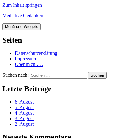
Zum Inhalt springen
Mediative Gedanken
Menü und Widgets
Seiten
Datenschutzerklärung
Impressum
Über mich ….
Suchen nach:
Letzte Beiträge
6. August
5. August
4. August
3. August
2. August
Neueste Kommentare