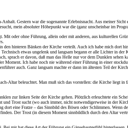
en-Anhalt. Gestern war die sogenannte Erlebnisnacht. Aus meiner Sicht 
esucht, mein absoluter Höhepunkt war die (ganz unscheinbar im Progr
t. Mit oder ohne Führung, allein oder mit anderen, aus kulturellen Gr
s.
in den hinteren Bänken der Kirche verteilt. Auch ich habe mich dort hi
 Technisch etwas ungelenk und langsam begann er alle Lichter in der 
h, sprach er davon, daß man das Helle nur vor dem Dunklen sehen kann
nder Moment. Ich habe noch nie während einer Führung in einer stockd
enführer auch. Ganz langsam machte er dann im ältesten Teil der Kirche
-Altar beleuchtet. Man muß sich das vorstellen: die Kirche liegt in fas
klen zur linken Seite der Kirche gehen. Plötzlich erleuchtete ein Sch
d Trost sucht (wo auch immer, nicht notwendigerweise in der Kirche).
 dort eine Fratze – das Sinnbild des Bösen oder Schlimmen. Wenn der
t finden. Der Trost (in diesem Moment sinnbildlich durch den Altar vert
. Bei mir hat diese Art der Führung ein Gänsehautgefühl hinterlassen