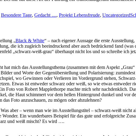
n
Besondere Tage
,
Gedacht ....
,
Projekt Lebensfreude
,
Uncategorized
Sc
ellung „
Black & White
“ – nach eigener Aussage die erste Ausstellun
llung, die ich zugleich beeindruckend aber auch bedrückend fand (wa
enfeld „schwarz-weiß-grau“ überhaupt nicht los und so schreibe ich jetz
eicht hat mich das Ausstellungsthema (zusammen mit dem Aspekt „Grau“
 Bilder und Worte der Gegenüberstellung und Polarisierung: zumindest
achspiel, wo Gewinnen oder Verlieren im Vordergrund stehen, Schwarz-
zen. Etwas ist entweder schwarz oder weiß, so wie etwas entweder richti
? Ein Foto von Robert Mapplethorpe machte mich sehr nachdenklich. Da
 dunkel, die Haut schimmert vor dem hellen Hintergrund dunkel und vor d
um das Foto anzuschauen, zu mögen oder abzulehnen?
: Was aber – wenn man wie im Ausstellungstitel – schwarz-weiß nicht a
 Wonder. Ein wunderbares Beispiel für das gute und erfolgreiche Zus
warz und weiß mischt? Es wird ….