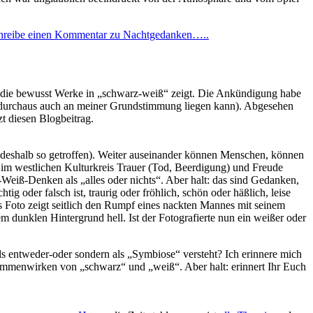
hreibe einen Kommentar
zu Nachtgedanken…..
g, die bewusst Werke in „schwarz-weiß“ zeigt. Die Ankündigung habe
s durchaus auch an meiner Grundstimmung liegen kann). Abgesehen
t diesen Blogbeitrag.
 deshalb so getroffen). Weiter auseinander können Menschen, können
 im westlichen Kulturkreis Trauer (Tod, Beerdigung) und Freude
Weiß-Denken als „alles oder nichts“. Aber halt: das sind Gedanken,
g oder falsch ist, traurig oder fröhlich, schön oder häßlich, leise
s Foto zeigt seitlich den Rumpf eines nackten Mannes mit seinem
em dunklen Hintergrund hell. Ist der Fotografierte nun ein weißer oder
ls entweder-oder sondern als „Symbiose“ versteht? Ich erinnere mich
ammenwirken von „schwarz“ und „weiß“. Aber halt: erinnert Ihr Euch