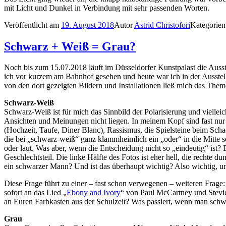
mit Licht und Dunkel in Verbindung mit sehr passenden Worten.
Veröffentlicht am
19. August 2018
Autor
Astrid Christofori
Kategorie
Schwarz + Weiß = Grau?
Noch bis zum 15.07.2018 läuft im Düsseldorfer Kunstpalast die Ausst
ich vor kurzem am Bahnhof gesehen und heute war ich in der Ausste
von den dort gezeigten Bildern und Installationen ließ mich das Them
Schwarz-Weiß
Schwarz-Weiß ist für mich das Sinnbild der Polarisierung und viell
Ansichten und Meinungen nicht liegen. In meinem Kopf sind fast nur
(Hochzeit, Taufe, Diner Blanc), Rassismus, die Spielsteine beim Sch
die bei „schwarz-weiß“ ganz klammheimlich ein „oder“ in die Mitte set
oder laut. Was aber, wenn die Entscheidung nicht so „eindeutig“ ist
Geschlechtsteil. Die linke Hälfte des Fotos ist eher hell, die rechte
ein schwarzer Mann? Und ist das überhaupt wichtig? Also wichtig, 
Diese Frage führt zu einer – fast schon verwegenen – weiteren Frage
sofort an das Lied „
Ebony and Ivory
“ von Paul McCartney und Stevie
an Euren Farbkasten aus der Schulzeit? Was passiert, wenn man sch
Grau