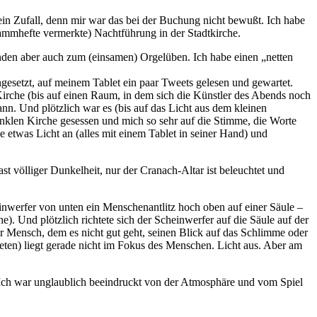
ein Zufall, denn mir war das bei der Buchung nicht bewußt. Ich habe
ammhefte vermerkte) Nachtführung in der Stadtkirche.
ünden aber auch zum (einsamen) Orgelüben. Ich habe einen „netten
ngesetzt, auf meinem Tablet ein paar Tweets gelesen und gewartet.
Kirche (bis auf einen Raum, in dem sich die Künstler des Abends noch
. Und plötzlich war es (bis auf das Licht aus dem kleinen
unklen Kirche gesessen und mich so sehr auf die Stimme, die Worte
 etwas Licht an (alles mit einem Tablet in seiner Hand) und
t völliger Dunkelheit, nur der Cranach-Altar ist beleuchtet und
einwerfer von unten ein Menschenantlitz hoch oben auf einer Säule –
 Und plötzlich richtete sich der Scheinwerfer auf die Säule auf der
 Mensch, dem es nicht gut geht, seinen Blick auf das Schlimme oder
reten) liegt gerade nicht im Fokus des Menschen. Licht aus. Aber am
. Ich war unglaublich beeindruckt von der Atmosphäre und vom Spiel