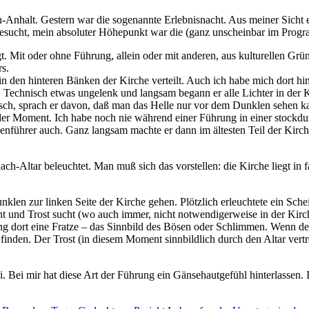
en-Anhalt. Gestern war die sogenannte Erlebnisnacht. Aus meiner Sicht 
esucht, mein absoluter Höhepunkt war die (ganz unscheinbar im Progr
t. Mit oder ohne Führung, allein oder mit anderen, aus kulturellen Gr
s.
in den hinteren Bänken der Kirche verteilt. Auch ich habe mich dort hi
 Technisch etwas ungelenk und langsam begann er alle Lichter in der 
h, sprach er davon, daß man das Helle nur vor dem Dunklen sehen kann
nder Moment. Ich habe noch nie während einer Führung in einer stockd
enführer auch. Ganz langsam machte er dann im ältesten Teil der Kirche
-Altar beleuchtet. Man muß sich das vorstellen: die Kirche liegt in fas
klen zur linken Seite der Kirche gehen. Plötzlich erleuchtete ein Sch
d Trost sucht (wo auch immer, nicht notwendigerweise in der Kirche).
 dort eine Fratze – das Sinnbild des Bösen oder Schlimmen. Wenn der
t finden. Der Trost (in diesem Moment sinnbildlich durch den Altar vert
. Bei mir hat diese Art der Führung ein Gänsehautgefühl hinterlassen