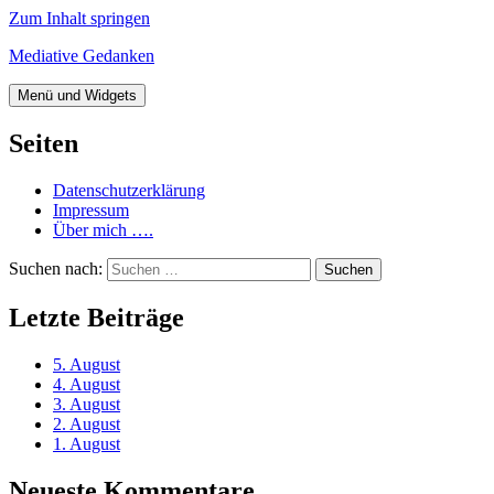
Zum Inhalt springen
Mediative Gedanken
Menü und Widgets
Seiten
Datenschutzerklärung
Impressum
Über mich ….
Suchen nach:
Letzte Beiträge
5. August
4. August
3. August
2. August
1. August
Neueste Kommentare