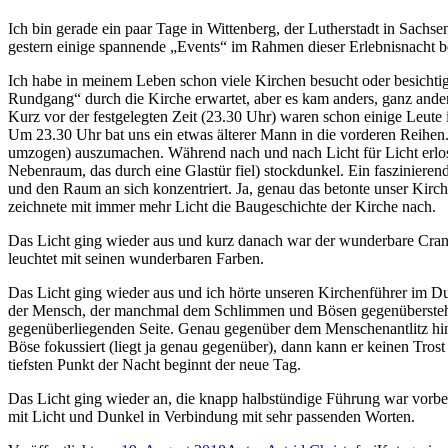
Ich bin gerade ein paar Tage in Wittenberg, der Lutherstadt in Sachs
gestern einige spannende „Events“ im Rahmen dieser Erlebnisnacht b
Ich habe in meinem Leben schon viele Kirchen besucht oder besichtig
Rundgang“ durch die Kirche erwartet, aber es kam anders, ganz ander
Kurz vor der festgelegten Zeit (23.30 Uhr) waren schon einige Leute 
Um 23.30 Uhr bat uns ein etwas älterer Mann in die vorderen Reihen.
umzogen) auszumachen. Während nach und nach Licht für Licht erlosc
Nebenraum, das durch eine Glastür fiel) stockdunkel. Ein fasziniere
und den Raum an sich konzentriert. Ja, genau das betonte unser Kirch
zeichnete mit immer mehr Licht die Baugeschichte der Kirche nach.
Das Licht ging wieder aus und kurz danach war der wunderbare Cranach
leuchtet mit seinen wunderbaren Farben.
Das Licht ging wieder aus und ich hörte unseren Kirchenführer im Dun
der Mensch, der manchmal dem Schlimmen und Bösen gegenübersteht un
gegenüberliegenden Seite. Genau gegenüber dem Menschenantlitz hing
Böse fokussiert (liegt ja genau gegenüber), dann kann er keinen Tros
tiefsten Punkt der Nacht beginnt der neue Tag.
Das Licht ging wieder an, die knapp halbstündige Führung war vorbei
mit Licht und Dunkel in Verbindung mit sehr passenden Worten.