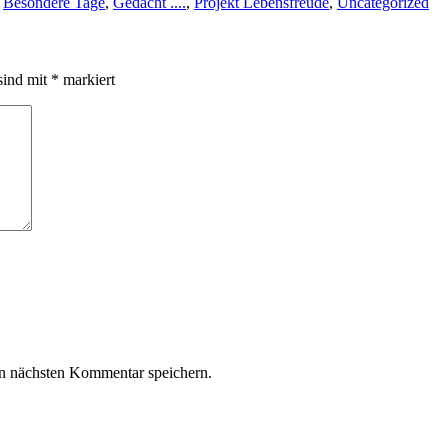
n
Besondere Tage
,
Gedacht ....
,
Projekt Lebensfreude
,
Uncategorized
sind mit
*
markiert
n nächsten Kommentar speichern.