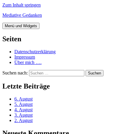
Zum Inhalt springen
Mediative Gedanken
Menü und Widgets
Seiten
Datenschutzerklärung
Impressum
Über mich ….
Suchen nach:
Letzte Beiträge
6. August
5. August
4. August
3. August
2. August
Neueste Kommentare