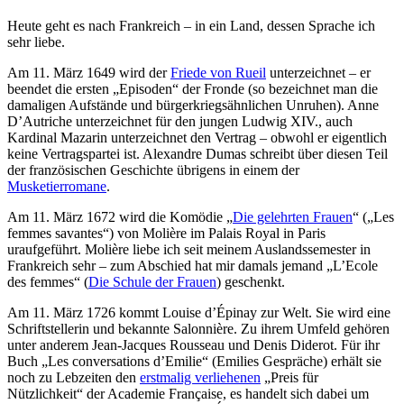
Heute geht es nach Frankreich – in ein Land, dessen Sprache ich
sehr liebe.
Am 11. März 1649 wird der
Friede von Rueil
unterzeichnet – er
beendet die ersten „Episoden“ der Fronde (so bezeichnet man die
damaligen Aufstände und bürgerkriegsähnlichen Unruhen). Anne
D’Autriche unterzeichnet für den jungen Ludwig XIV., auch
Kardinal Mazarin unterzeichnet den Vertrag – obwohl er eigentlich
keine Vertragspartei ist. Alexandre Dumas schreibt über diesen Teil
der französischen Geschichte übrigens in einem der
Musketierromane
.
Am 11. März 1672 wird die Komödie „
Die gelehrten Frauen
“ („Les
femmes savantes“) von Molière im Palais Royal in Paris
uraufgeführt. Molière liebe ich seit meinem Auslandssemester in
Frankreich sehr – zum Abschied hat mir damals jemand „L’Ecole
des femmes“ (
Die Schule der Frauen
) geschenkt.
Am 11. März 1726 kommt Louise d’Épinay zur Welt. Sie wird eine
Schriftstellerin und bekannte Salonnière. Zu ihrem Umfeld gehören
unter anderem Jean-Jacques Rousseau und Denis Diderot. Für ihr
Buch „Les conversations d’Emilie“ (Emilies Gespräche) erhält sie
noch zu Lebzeiten den
erstmalig verliehenen
„Preis für
Nützlichkeit“ der Academie Française, es handelt sich dabei um