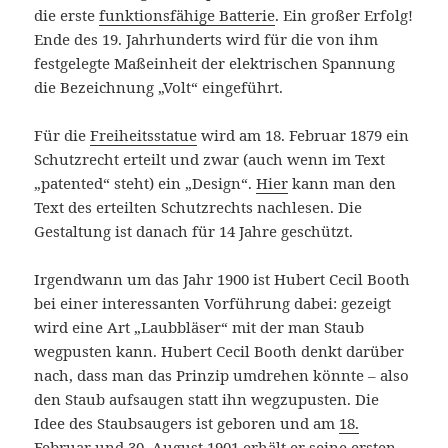
die erste
funktionsfähige Batterie
. Ein großer Erfolg!
Ende des 19. Jahrhunderts wird für die von ihm
festgelegte Maßeinheit der elektrischen Spannung
die Bezeichnung „Volt“ eingeführt.
Für die
Freiheitsstatue
wird am 18. Februar 1879 ein
Schutzrecht erteilt und zwar (auch wenn im Text
„patented“ steht) ein „Design“.
Hier
kann man den
Text des erteilten Schutzrechts nachlesen. Die
Gestaltung ist danach für 14 Jahre geschützt.
Irgendwann um das Jahr 1900 ist Hubert Cecil Booth
bei einer interessanten Vorführung dabei: gezeigt
wird eine Art „Laubbläser“ mit der man Staub
wegpusten kann. Hubert Cecil Booth denkt darüber
nach, dass man das Prinzip umdrehen könnte – also
den Staub aufsaugen statt ihn wegzupusten. Die
Idee des Staubsaugers ist geboren und am
18.
Februar und 30. August 1901
erhält er seine
ersten