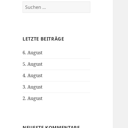
S
u
c
h
e
LETZTE BEITRÄGE
n
n
6. August
a
c
5. August
h
:
4. August
3. August
2. August
NEUESTE KOMMENTARE