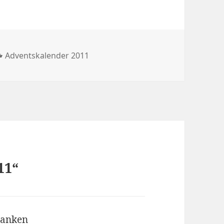
Kategorien
Adventskalender 2011
11“
danken