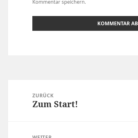
Kommentar speichern.
Beitragsnavigation
ZURÜCK
Zum Start!
Vorheriger
Beitrag:
WEITER