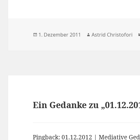
Veröffentlicht
1. Dezember 2011
Autor
Astrid Christofori
am
Ein Gedanke zu „01.12.20
Pingback:
01.12.2012 | Mediative Ge