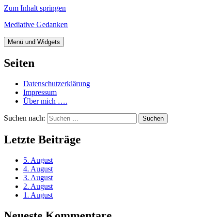
Zum Inhalt springen
Mediative Gedanken
Menü und Widgets
Seiten
Datenschutzerklärung
Impressum
Über mich ….
Suchen nach:
Letzte Beiträge
5. August
4. August
3. August
2. August
1. August
Neueste Kommentare