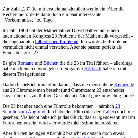
Zur Zahl „23“ fiel mir erst einmal ziemlich wenig ein. Aber die
Recherche förderte dann doch ein paar interessante
„Vorkommnisse“ zu Tage.
Im Jahr 1900 hat der Mathematiker David Hilbert auf einem
internationalen Kongress 23 Probleme der Mathematik vorgestellt –
die sogenannten
hilbertschen Probleme
. Ich würde die Probleme
vermutlich nicht einmal verstehen. Aber sie passen perfekt als
Fundstück zur „23“.
Es gibt
Romane
und
Bücher
, die die 23 im Titel führen – allerdings
habe ich keinen davon gelesen. Sogar ein
Hörbuch
habe ich mit
diesem Titel gefunden.
Dadurch stieß ich immerhin darauf, dass die menschliche
Keimzelle
aus 23 Chromosomen besteht (und Chromosom 23 entscheidet
sogar über das zukünftige Geschlecht). Nicht ganz unwichtig, oder?
Die 23 hat aber auch eine Filmrolle bekommen – nämlich
23
Schritte zum Abgrund
. Ich habe den Film (hier der
Trailer
) noch nie
gesehen. Vielleicht habe ich ja das Glück, das er irgendwann mal im
Fernsehen gezeigt wird – er würde mich schon interessieren.
Aber für den heutigen Abschluß braucht es danach doch etwas