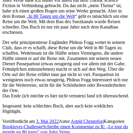
Jules Verne habe ich bisher vor allem mit dem Thema Science
Fiction in Verbindung gebracht. Da das nicht „mein Thema“ ist,
habe ich einen großen Bogen um seine Werke gemacht. Aber in
dem Roman „
In 80 Tagen um die Welt
“ geht es tatsächlich um eine
Reise um die Welt. Mit dem Bau des Suezkanals wurde Reisen
schneller. Das Buch ist nur ein paar Jahre nach dem Kanalbau
erschienen.
Der sehr prinzipientreue Engländer Phileas Fogg wettet in seinem
Club, dass er es schafft, diese Reise um die Welt in 80 Tagen zu
schaffen. Wetteinsatz ist die Hälfte seines Vermögens, die andere
Hälfte nimmt er auf die Reise mit. Zusammen mit seinem neuen
Diener Passepartout (etwas neugierig und vor allem mit der Gabe,
Fettnäpfchen mitzunehmen) macht er sich auf den Weg. Über die
Orte auf der Reise erfährt man gar nicht so viel. Passpartout ist
wenigstens noch etwas neugierig, Phileas Fogg interessiert sich nur
für die Weiterreise, nicht für die Schönheiten oder Besonderheiten
der Orte.
Das Ende (ich möchte es hier nicht verraten) fand ich überraschend.
Insgesamt: kein schlechtes Buch, aber auch kein wirkliches
Highlight.
Veröffentlicht am
3. Mai 2022
Autor
Astrid Christofori
Kategorien
Booklover-Challenge
Schreibe einen Kommentar
zu R: „Le tour du
monde en 80 jours“ von Jules Verne