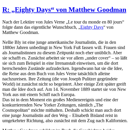
R: „Eighty Days“ von Matthew Goodman
Nach der Lektüre von Jules Verne „Le tour du monde en 80 jours“
folgte dann das eigentliche Wunschbuch, „
Eighty Days
“ von
Matthew Goodman.
Nellie Bly ist eine junge amerikanische Journalistin, die in den
1880er Jahren unbedingt in New York Fuß fassen will. Frauen sind
als Journalistinnen zu diesem Zeitpunkt noch eher unüblich. Aber
sie schafft es. Zunächst arbeitet sie vor allem „under cover“ – so läßt
sie sich zum Beispiel in eine Irrenanstalt einweisen, um die dort
herrschenden Zustände aufzudecken. Irgendwann hat sie die Idee,
die Reise aus dem Buch von Jules Verne tatsächlich alleine
nachzureisen. Ihre Zeitung (die von Joseph Pulitzer gegründete
World) ist zunächst nicht so begeistert. Aber einige Zeit später greift
man die Idee doch auf. Am 14. November 1889 startet sie von New
York aus mit einem Schiff nach Europa.
Das ist in dem Moment ein großes Medienereignis und eine der
konkurrierenden New Yorker Zeitungen, nämlich „The
Cosmopolitan“ möchte mithalten. Deshalb schickt man auch dort
eine junge Journalistin auf den Weg – Elisabeth Bisland reist in
umgekehrter Richtung, also zunächst mit dem Zug nach Kalifornien.