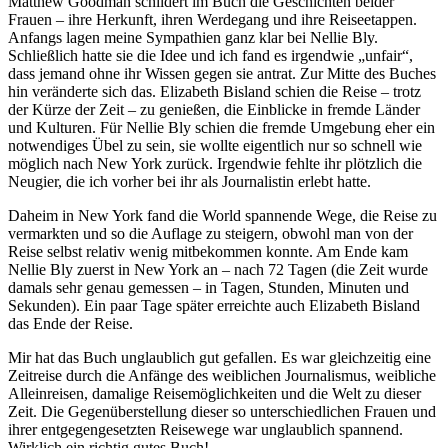
Matthew Goodman schildert im Buch die Geschichten beider
Frauen – ihre Herkunft, ihren Werdegang und ihre Reiseetappen.
Anfangs lagen meine Sympathien ganz klar bei Nellie Bly.
Schließlich hatte sie die Idee und ich fand es irgendwie „unfair“,
dass jemand ohne ihr Wissen gegen sie antrat. Zur Mitte des Buches
hin veränderte sich das. Elizabeth Bisland schien die Reise – trotz
der Kürze der Zeit – zu genießen, die Einblicke in fremde Länder
und Kulturen. Für Nellie Bly schien die fremde Umgebung eher ein
notwendiges Übel zu sein, sie wollte eigentlich nur so schnell wie
möglich nach New York zurück. Irgendwie fehlte ihr plötzlich die
Neugier, die ich vorher bei ihr als Journalistin erlebt hatte.
Daheim in New York fand die World spannende Wege, die Reise zu
vermarkten und so die Auflage zu steigern, obwohl man von der
Reise selbst relativ wenig mitbekommen konnte. Am Ende kam
Nellie Bly zuerst in New York an – nach 72 Tagen (die Zeit wurde
damals sehr genau gemessen – in Tagen, Stunden, Minuten und
Sekunden). Ein paar Tage später erreichte auch Elizabeth Bisland
das Ende der Reise.
Mir hat das Buch unglaublich gut gefallen. Es war gleichzeitig eine
Zeitreise durch die Anfänge des weiblichen Journalismus, weibliche
Alleinreisen, damalige Reisemöglichkeiten und die Welt zu dieser
Zeit. Die Gegenüberstellung dieser so unterschiedlichen Frauen und
ihrer entgegengesetzten Reisewege war unglaublich spannend.
Wirklich ein richtig gutes Buch!