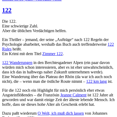
122
Die 122.
Eine schwierige Zahl.
Aber die üblichen Verdächtigen helfen.
Ein Thriller – jemand, der seine „Aufträge“ nach 122 Regeln der
Psychologie abarbeitet, weshalb das Buch auch treffenderweise
122
Rules
heißt.
Ein Krimi mit dem Titel
Zimmer 122
.
122 Wanderungen
in den Berchtesgadener Alpen (ein paar davon
würden mich schon interessieren, aber es ist eher unwahrscheinlich,
dass ich das in halbwegs naher Zukunft unternehmen werde).
Eine Wanderung über das Plateau der Rhön (da war ich auch noch
nicht), die – wenn man die östliche Route nimmt –
122 km lang
ist.
Für die 122 noch ein Highlight für mich persönlich eher etwas
Angsteinflößendes – die Französin
Jeanne Calment
ist 122 Jahre alt
geworden und war damit einige Zeit der älteste lebende Mensch. Ich
hoffe, dass sie dieses hohe Alter als Geschenk erlebt hat.
Dazu paßt wiederum
O Welt, ich muß dich lassen
von Johannes