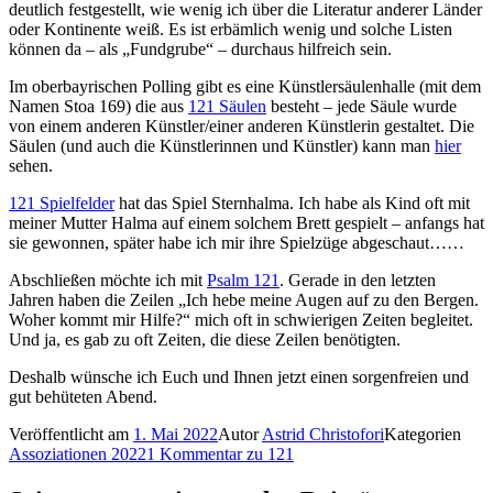
deutlich festgestellt, wie wenig ich über die Literatur anderer Länder
oder Kontinente weiß. Es ist erbämlich wenig und solche Listen
können da – als „Fundgrube“ – durchaus hilfreich sein.
Im oberbayrischen Polling gibt es eine Künstlersäulenhalle (mit dem
Namen Stoa 169) die aus
121 Säulen
besteht – jede Säule wurde
von einem anderen Künstler/einer anderen Künstlerin gestaltet. Die
Säulen (und auch die Künstlerinnen und Künstler) kann man
hier
sehen.
121 Spielfelder
hat das Spiel Sternhalma. Ich habe als Kind oft mit
meiner Mutter Halma auf einem solchem Brett gespielt – anfangs hat
sie gewonnen, später habe ich mir ihre Spielzüge abgeschaut……
Abschließen möchte ich mit
Psalm 121
. Gerade in den letzten
Jahren haben die Zeilen „Ich hebe meine Augen auf zu den Bergen.
Woher kommt mir Hilfe?“ mich oft in schwierigen Zeiten begleitet.
Und ja, es gab zu oft Zeiten, die diese Zeilen benötigten.
Deshalb wünsche ich Euch und Ihnen jetzt einen sorgenfreien und
gut behüteten Abend.
Veröffentlicht am
1. Mai 2022
Autor
Astrid Christofori
Kategorien
Assoziationen 2022
1 Kommentar
zu 121