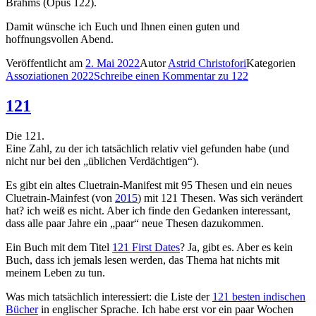
Brahms (Opus 122).
Damit wünsche ich Euch und Ihnen einen guten und
hoffnungsvollen Abend.
Veröffentlicht am
2. Mai 2022
Autor
Astrid Christofori
Kategorien
Assoziationen 2022
Schreibe einen Kommentar
zu 122
121
Die 121.
Eine Zahl, zu der ich tatsächlich relativ viel gefunden habe (und
nicht nur bei den „üblichen Verdächtigen“).
Es gibt ein altes Cluetrain-Manifest mit 95 Thesen und ein neues
Cluetrain-Mainfest (von
2015
) mit 121 Thesen. Was sich verändert
hat? ich weiß es nicht. Aber ich finde den Gedanken interessant,
dass alle paar Jahre ein „paar“ neue Thesen dazukommen.
Ein Buch mit dem Titel
121 First Dates
? Ja, gibt es. Aber es kein
Buch, dass ich jemals lesen werden, das Thema hat nichts mit
meinem Leben zu tun.
Was mich tatsächlich interessiert: die Liste der
121 besten indischen
Bücher
in englischer Sprache. Ich habe erst vor ein paar Wochen