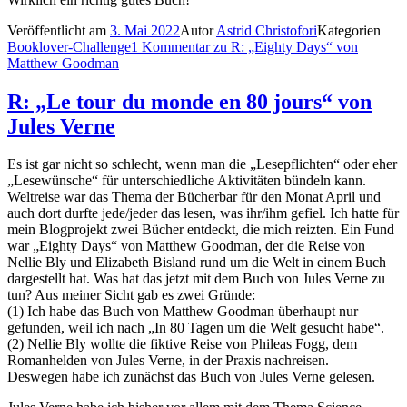
Veröffentlicht am
3. Mai 2022
Autor
Astrid Christofori
Kategorien
Booklover-Challenge
1 Kommentar
zu R: „Eighty Days“ von
Matthew Goodman
R: „Le tour du monde en 80 jours“ von
Jules Verne
Es ist gar nicht so schlecht, wenn man die „Lesepflichten“ oder eher
„Lesewünsche“ für unterschiedliche Aktivitäten bündeln kann.
Weltreise war das Thema der Bücherbar für den Monat April und
auch dort durfte jede/jeder das lesen, was ihr/ihm gefiel. Ich hatte für
mein Blogprojekt zwei Bücher entdeckt, die mich reizten. Ein Fund
war „Eighty Days“ von Matthew Goodman, der die Reise von
Nellie Bly und Elizabeth Bisland rund um die Welt in einem Buch
dargestellt hat. Was hat das jetzt mit dem Buch von Jules Verne zu
tun? Aus meiner Sicht gab es zwei Gründe:
(1) Ich habe das Buch von Matthew Goodman überhaupt nur
gefunden, weil ich nach „In 80 Tagen um die Welt gesucht habe“.
(2) Nellie Bly wollte die fiktive Reise von Phileas Fogg, dem
Romanhelden von Jules Verne, in der Praxis nachreisen.
Deswegen habe ich zunächst das Buch von Jules Verne gelesen.