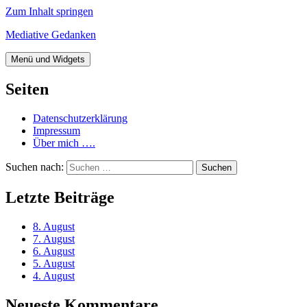
Zum Inhalt springen
Mediative Gedanken
Menü und Widgets
Seiten
Datenschutzerklärung
Impressum
Über mich ….
Suchen nach:
Letzte Beiträge
8. August
7. August
6. August
5. August
4. August
Neueste Kommentare