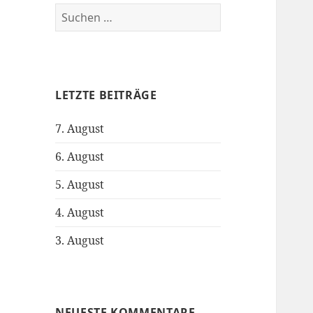
S
u
c
h
e
LETZTE BEITRÄGE
n
n
7. August
a
c
6. August
h
:
5. August
4. August
3. August
NEUESTE KOMMENTARE