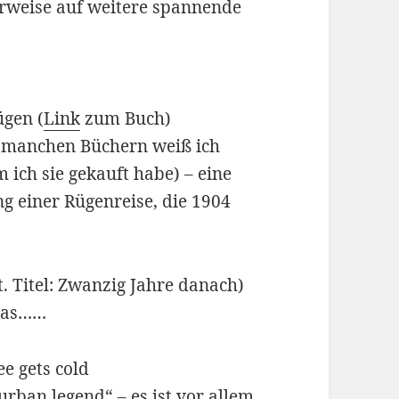
Verweise auf weitere spannende
ügen (
Link
zum Buch)
ei manchen Büchern weiß ich
ich sie gekauft habe) – eine
g einer Rügenreise, die 1904
. Titel: Zwanzig Jahre danach)
mas……
e gets cold
urban legend“ – es ist vor allem