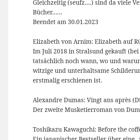
Gleichzeitig (seufz….) sind da viele 
Bücher……
Beendet am 30.01.2023
Elizabeth von Arnim: Elizabeth auf R
Im Juli 2018 in Stralsund gekauft (b
tatsächlich noch wann, wo und warum 
witzige und unterhaltsame Schilderun
erstmalig erschienen ist.
Alexandre Dumas: Vingt ans après (Dt
Der zweite Musketierroman von Du
Toshikazu Kawaguchi: Before the coffe
Ein japanischer Bestseller über eine „