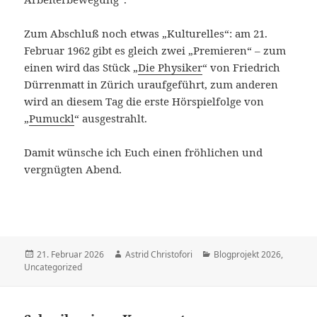
Zum Abschluß noch etwas „Kulturelles“: am 21.
Februar 1962 gibt es gleich zwei „Premieren“ – zum
einen wird das Stück „
Die Physiker
“ von Friedrich
Dürrenmatt in Zürich uraufgeführt, zum anderen
wird an diesem Tag die erste Hörspielfolge von
„
Pumuckl
“ ausgestrahlt.
Damit wünsche ich Euch einen fröhlichen und
vergnügten Abend.
Veröffentlicht
21. Februar 2026
Autor
Astrid Christofori
Kategorien
Blogprojekt 2026
,
Uncategorized
am