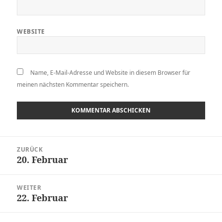
WEBSITE
Name, E-Mail-Adresse und Website in diesem Browser für
meinen nächsten Kommentar speichern.
Beitragsnavigation
ZURÜCK
20. Februar
Vorheriger
Beitrag:
WEITER
22. Februar
Nächster
Beitrag: