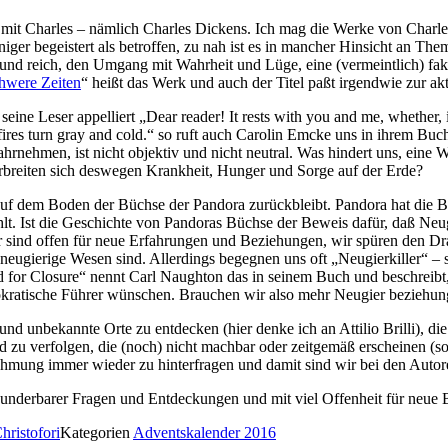
mit Charles – nämlich Charles Dickens. Ich mag die Werke von Charles
ger begeistert als betroffen, zu nah ist es in mancher Hinsicht an The
und reich, den Umgang mit Wahrheit und Lüge, eine (vermeintlich) fakte
hwere Zeiten
“ heißt das Werk und auch der Titel paßt irgendwie zur akt
seine Leser appelliert „Dear reader! It rests with you and me, whether, in
r fires turn gray and cold.“ so ruft auch Carolin Emcke uns in ihrem Buc
nehmen, ist nicht objektiv und nicht neutral. Was hindert uns, eine Wel
rbreiten sich deswegen Krankheit, Hunger und Sorge auf der Erde?
uf dem Boden der Büchse der Pandora zurückbleibt. Pandora hat die B
lt. Ist die Geschichte von Pandoras Büchse der Beweis dafür, daß Neugi
 wir sind offen für neue Erfahrungen und Beziehungen, wir spüren den D
neugierige Wesen sind. Allerdings begegnen uns oft „Neugierkiller“ – s
 for Closure“ nennt Carl Naughton das in seinem Buch und beschreibt,
okratische Führer wünschen. Brauchen wir also mehr Neugier beziehung
ue und unbekannte Orte zu entdecken (hier denke ich an Attilio Brilli)
d zu verfolgen, die (noch) nicht machbar oder zeitgemäß erscheinen (
ehmung immer wieder zu hinterfragen und damit sind wir bei den Autore
underbarer Fragen und Entdeckungen und mit viel Offenheit für neue
hristofori
Kategorien
Adventskalender 2016