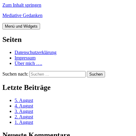
Zum Inhalt springen
Mediative Gedanken
Menü und Widgets
Seiten
Datenschutzerklärung
Impressum
Über mich ….
Suchen nach:
Letzte Beiträge
5. August
4. August
3. August
2. August
1. August
Neueste Kommentare