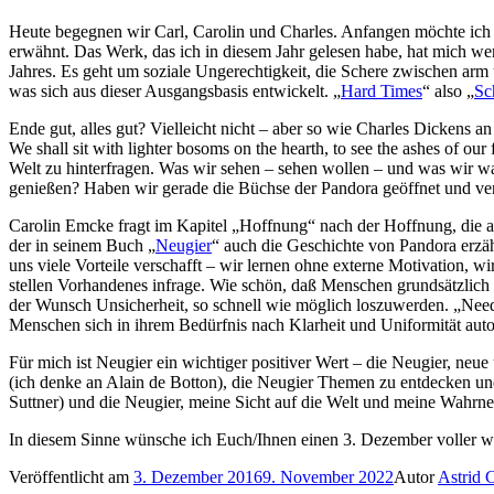
Heute begegnen wir Carl, Carolin und Charles. Anfangen möchte ich 
erwähnt. Das Werk, das ich in diesem Jahr gelesen habe, hat mich weni
Jahres. Es geht um soziale Ungerechtigkeit, die Schere zwischen arm 
was sich aus dieser Ausgangsbasis entwickelt. „
Hard Times
“ also „
Sc
Ende gut, alles gut? Vielleicht nicht – aber so wie Charles Dickens an 
We shall sit with lighter bosoms on the hearth, to see the ashes of ou
Welt zu hinterfragen. Was wir sehen – sehen wollen – und was wir wahr
genießen? Haben wir gerade die Büchse der Pandora geöffnet und ve
Carolin Emcke fragt im Kapitel „Hoffnung“ nach der Hoffnung, die a
der in seinem Buch „
Neugier
“ auch die Geschichte von Pandora erzäh
uns viele Vorteile verschafft – wir lernen ohne externe Motivation,
stellen Vorhandenes infrage. Wie schön, daß Menschen grundsätzlich 
der Wunsch Unsicherheit, so schnell wie möglich loszuwerden. „Need
Menschen sich in ihrem Bedürfnis nach Klarheit und Uniformität aut
Für mich ist Neugier ein wichtiger positiver Wert – die Neugier, ne
(ich denke an Alain de Botton), die Neugier Themen zu entdecken un
Suttner) und die Neugier, meine Sicht auf die Welt und meine Wahrn
In diesem Sinne wünsche ich Euch/Ihnen einen 3. Dezember voller w
Veröffentlicht am
3. Dezember 2016
9. November 2022
Autor
Astrid C