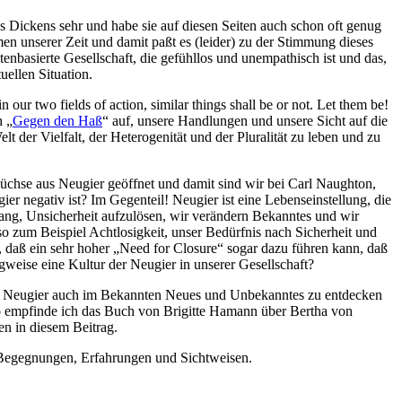
 Dickens sehr und habe sie auf diesen Seiten auch schon oft genug
men unserer Zeit und damit paßt es (leider) zu der Stimmung dieses
nbasierte Gesellschaft, die gefühllos und unempathisch ist und das,
uellen Situation.
 our two fields of action, similar things shall be or not. Let them be!
h „
Gegen den Haß
“ auf, unsere Handlungen und unsere Sicht auf die
t der Vielfalt, der Heterogenität und der Pluralität zu leben und zu
üchse aus Neugier geöffnet und damit sind wir bei Carl Naughton,
er negativ ist? Im Gegenteil! Neugier ist eine Lebenseinstellung, die
rang, Unsicherheit aufzulösen, wir verändern Bekanntes und wir
o zum Beispiel Achtlosigkeit, unser Bedürfnis nach Sicherheit und
 daß ein sehr hoher „Need for Closure“ sogar dazu führen kann, daß
weise eine Kultur der Neugier in unserer Gesellschaft?
, die Neugier auch im Bekannten Neues und Unbekanntes zu entdecken
so empfinde ich das Buch von Brigitte Hamann über Bertha von
n in diesem Beitrag.
 Begegnungen, Erfahrungen und Sichtweisen.