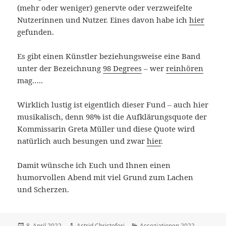
(mehr oder weniger) genervte oder verzweifelte
Nutzerinnen und Nutzer. Eines davon habe ich
hier
gefunden.
Es gibt einen Künstler beziehungsweise eine Band
unter der Bezeichnung
98 Degrees
– wer
reinhören
mag…..
Wirklich lustig ist eigentlich dieser Fund – auch hier
musikalisch, denn 98% ist die Aufklärungsquote der
Kommissarin Greta Müller und diese Quote wird
natürlich auch besungen und zwar
hier
.
Damit wünsche ich Euch und Ihnen einen
humorvollen Abend mit viel Grund zum Lachen
und Scherzen.
Veröffentlicht
8. April 2022
Autor
Astrid Christofori
Kategorien
Assoziationen 2022