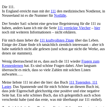
Die 111.
In England erreicht man mit der
111
den medizinischen Notdienst, in
Neuseeland ist es die Nummer für
Notfälle
.
Der Sender Sat1 scheint eine gewisse Begeisterung für die 111 zu
haben, anders kann ich mir die Serie
111 verrückte Viecher
–
hier
noch mit weiteren Informationen – nicht erklären.
Für mich dann lieber die
111 kraftvollsten Zitate
über das Leben.
Einige der Zitate finde ich tatsächlich ziemlich interessant – aber ich
habe natürlich nicht alle gelesen (und schon gar nicht die Werke, aus
denen sie stammen).
Wenig überraschend ist es, dass auch die 111 wieder
Fragen zum
Kennenlernen
hat. Es sind schöne Fragen dabei. Aber langsam
überrascht es mich, dass so viele Zahlen mit solchen Listen
aufwarten…..
Meine liebste 111 ist aber die hier: das Buch
111 Tugenden, 111
Laster
. Das Spannende und für mich Schöne an diesem Buch ist,
dass jede Eigenschaft gleichzeitig eine positive und eine negative
Seite hat. Ein sehr schönes Buch, das ich gelegentlich auch schon
verschenkt habe (und das erste, was mir überhaupt zur 111 einfiel).