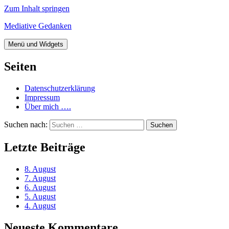
Zum Inhalt springen
Mediative Gedanken
Menü und Widgets
Seiten
Datenschutzerklärung
Impressum
Über mich ….
Suchen nach:
Letzte Beiträge
8. August
7. August
6. August
5. August
4. August
Neueste Kommentare