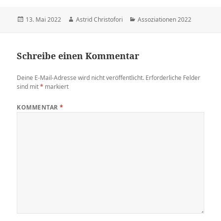
Veröffentlicht
13. Mai 2022
Autor
Astrid Christofori
Kategorien
Assoziationen 2022
am
Schreibe einen Kommentar
Deine E-Mail-Adresse wird nicht veröffentlicht.
Erforderliche Felder
sind mit
*
markiert
KOMMENTAR
*