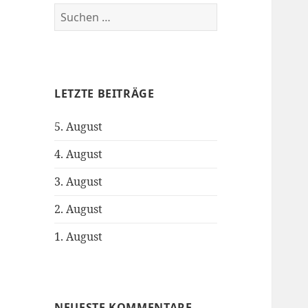
S
u
c
h
e
LETZTE BEITRÄGE
n
n
5. August
a
c
4. August
h
:
3. August
2. August
1. August
NEUESTE KOMMENTARE