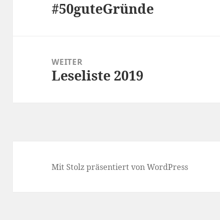
#50guteGründe
Vorheriger
Beitrag:
WEITER
Leseliste 2019
Nächster
Beitrag:
Mit Stolz präsentiert von WordPress