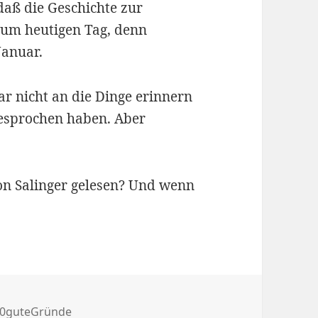
daß die Geschichte zur
 zum heutigen Tag, denn
Januar.
gar nicht an die Dinge erinnern
besprochen haben. Aber
von Salinger gelesen? Und wenn
tegorien
0guteGründe