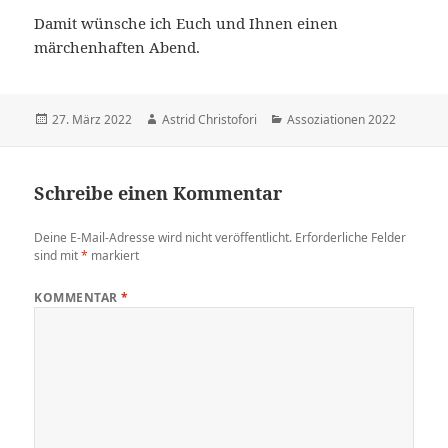
Damit wünsche ich Euch und Ihnen einen
märchenhaften Abend.
Veröffentlicht
27. März 2022
Autor
Astrid Christofori
Kategorien
Assoziationen 2022
am
Schreibe einen Kommentar
Deine E-Mail-Adresse wird nicht veröffentlicht.
Erforderliche Felder
sind mit
*
markiert
KOMMENTAR
*