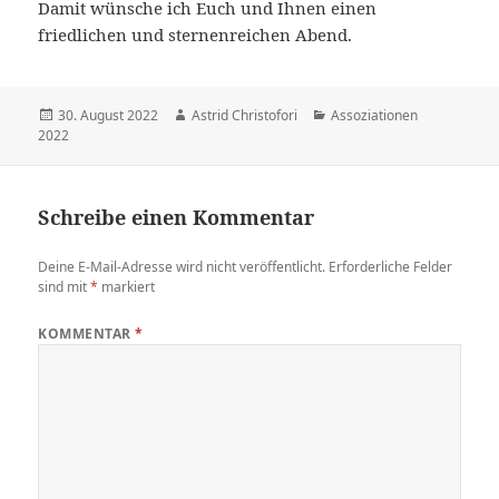
Damit wünsche ich Euch und Ihnen einen
friedlichen und sternenreichen Abend.
Veröffentlicht
30. August 2022
Autor
Astrid Christofori
Kategorien
Assoziationen
2022
am
Schreibe einen Kommentar
Deine E-Mail-Adresse wird nicht veröffentlicht.
Erforderliche Felder
sind mit
*
markiert
KOMMENTAR
*