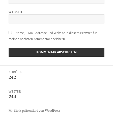
WEBSITE
Name, E-Mail-Adresse und Website in diesem Browser für
meinen nächsten Kommentar speichern.
Beitragsnavigation
ZURÜCK
242
Vorheriger
Beitrag:
WEITER
244
Nächster
Beitrag:
Mit Stolz präsentiert von WordPress