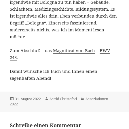
irgendwie mit Bologna zu tun haben – Gebäude,
Schlachten, Medizingeschichte, Bildungssystem. Es
ist irgendwie alles drin. Eben verbunden durch den
Begriff „Bologna“. Einerseits faszinierend,
andererseits nichts, was ich im Moment lesen
möchte.
Zum Abschluß – das
Magnificat von Bach
–
BWV
243
.
Damit wünsche ich Euch und Ihnen einen
sagenhaften Abend!
Veröffentlicht
31. August 2022
Autor
Astrid Christofori
Kategorien
Assoziationen
2022
am
Schreibe einen Kommentar