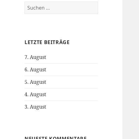
S
u
c
h
e
LETZTE BEITRÄGE
n
n
7. August
a
c
6. August
h
:
5. August
4. August
3. August
NEUESTE KOMMENTARE