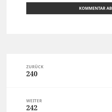
Beitragsnavigation
ZURÜCK
240
Vorheriger
Beitrag:
WEITER
242
Nächster