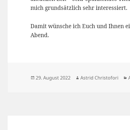
mich grundsätzlich sehr interessiert.
Damit wünsche ich Euch und Ihnen e
Abend.
Veröffentlicht
29. August 2022
Autor
Astrid Christofori
am