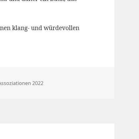
inen klang- und würdevollen
Kategorien
Assoziationen 2022