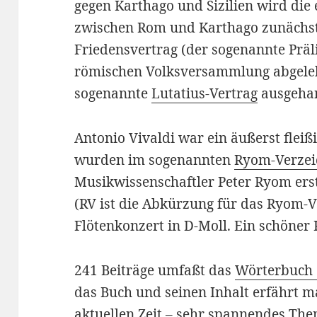
gegen Karthago und Sizilien wird die 
zwischen Rom und Karthago zunächst
Friedensvertrag (der sogenannte Prä
römischen Volksversammlung abgeleh
sogenannte
Lutatius-Vertrag
ausgehan
Antonio Vivaldi war ein äußerst flei
wurden im sogenannten
Ryom-Verzei
Musikwissenschaftler Peter Ryom erste
(RV ist die Abkürzung für das Ryom-Ve
Flötenkonzert in D-Moll. Ein schöner 
241 Beiträge umfaßt das
Wörterbuch
das Buch und seinen Inhalt erfährt 
aktuellen Zeit – sehr spannendes Th