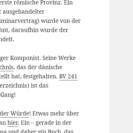
erste römische Provinz. Ein
 ausgehandelter
liminarvertrag) wurde von der
nt, daraufhin wurde der
delt.
ßiger Komponist. Seine Werke
chnis
, das der dänische
llt hat, festgehalten.
RV 241
rzeichnis) ist das
Klang!
 der Würde
! Etwas mehr über
man
hier
. Ein – gerade in der
ema und daher ein Buch, das