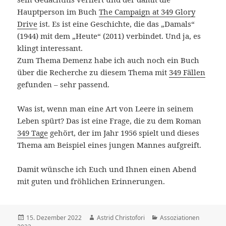
Hauptperson im Buch
The Campaign at 349 Glory
Drive
ist. Es ist eine Geschichte, die das „Damals“
(1944) mit dem „Heute“ (2011) verbindet. Und ja, es
klingt interessant.
Zum Thema Demenz habe ich auch noch ein Buch
über die Recherche zu diesem Thema mit
349 Fällen
gefunden – sehr passend.
Was ist, wenn man eine Art von Leere in seinem
Leben spürt? Das ist eine Frage, die zu dem Roman
349 Tage
gehört, der im Jahr 1956 spielt und dieses
Thema am Beispiel eines jungen Mannes aufgreift.
Damit wünsche ich Euch und Ihnen einen Abend
mit guten und fröhlichen Erinnerungen.
Veröffentlicht
15. Dezember 2022
Autor
Astrid Christofori
Kategorien
Assoziationen