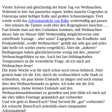
Vierter Advent und gleichzeitig der letzte Tag vor Weihnachten.
Während es hier fast pausenlos regnet, leiden manche Gegenden in
Osteuropa unter heftiger Kälte und großen Schneemengen. Dort
würde wohl das
Adventsgedicht von Rilke
wettermäßig gut passen
– hier müssen die Tannen wohl eher den Regengüssen lauschen…..
Fast könnte man auf den Gedanken kommen, daß Weihnachten
dieses Jahr ins Wasser fällt! Wettermäßig möglicherweise eine
zutreffende Aussage – aber sonst? Zugegeben, das Kindheits- und
Postkartenbild „weiße Weihnachten“ gefällt mir sehr gut und jedes
Jahr hoffe ich wieder (meist vergeblich). Aber die „äußeren“
Bedingungen haben glücklicherweise wenig mit den „inneren“
Weihnachtsgefühlen zu tun. Auch bei fast frühlingshaften
Temperaturen ist die wesentliche Frage, ob ich mich auf
Weihnachten freue!
Die letzte Woche war für mich schon noch etwas hektisch. Aber
gestern hatte ich die Zeit, durch die weihnachtlich volle Stadt zu
schlendern, ein paar kleine Einkäufe zu tätigen und noch einmal
über den Weihnachtsmarkt zu gehen. Ich habe mir die Zeit
genommen, meine kleinen Einkäufe und den
Weihnachtsmarktbummel zu genießen und jetzt fühle ich mich auf
die eher stillen Feiertage gedanklich gut vorbereitet.
Und wie geht es Ihnen/Euch? Sind Sie/seid Ihr „gut“ vorbereitet?
Ich wünsche Ihnen/Euch jedenfalls einen entspannten
Adventsabend!