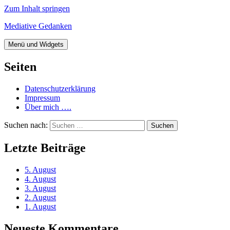
Zum Inhalt springen
Mediative Gedanken
Menü und Widgets
Seiten
Datenschutzerklärung
Impressum
Über mich ….
Suchen nach:
Letzte Beiträge
5. August
4. August
3. August
2. August
1. August
Neueste Kommentare