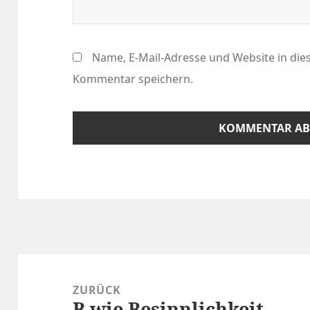
Name, E-Mail-Adresse und Website in di
Kommentar speichern.
Beitragsnavigation
ZURÜCK
B wie Besinnlichkeit
Vorheriger