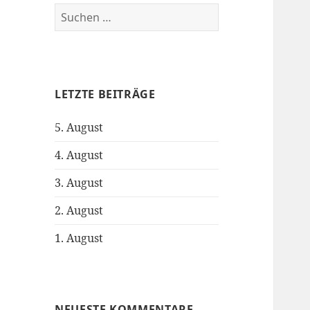
S
u
c
h
e
LETZTE BEITRÄGE
n
n
5. August
a
c
4. August
h
:
3. August
2. August
1. August
NEUESTE KOMMENTARE