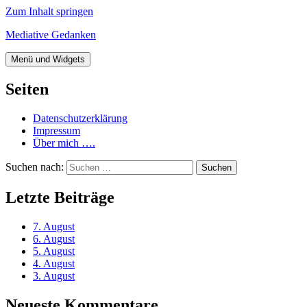
Zum Inhalt springen
Mediative Gedanken
Menü und Widgets
Seiten
Datenschutzerklärung
Impressum
Über mich ….
Suchen nach:
Letzte Beiträge
7. August
6. August
5. August
4. August
3. August
Neueste Kommentare