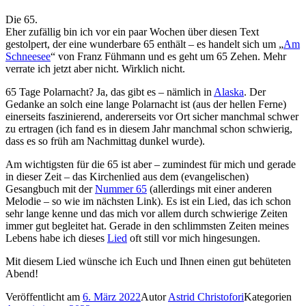
Die 65.
Eher zufällig bin ich vor ein paar Wochen über diesen Text
gestolpert, der eine wunderbare 65 enthält – es handelt sich um „
Am
Schneesee
“ von Franz Fühmann und es geht um 65 Zehen. Mehr
verrate ich jetzt aber nicht. Wirklich nicht.
65 Tage Polarnacht? Ja, das gibt es – nämlich in
Alaska
. Der
Gedanke an solch eine lange Polarnacht ist (aus der hellen Ferne)
einerseits faszinierend, andererseits vor Ort sicher manchmal schwer
zu ertragen (ich fand es in diesem Jahr manchmal schon schwierig,
dass es so früh am Nachmittag dunkel wurde).
Am wichtigsten für die 65 ist aber – zumindest für mich und gerade
in dieser Zeit – das Kirchenlied aus dem (evangelischen)
Gesangbuch mit der
Nummer 65
(allerdings mit einer anderen
Melodie – so wie im nächsten Link). Es ist ein Lied, das ich schon
sehr lange kenne und das mich vor allem durch schwierige Zeiten
immer gut begleitet hat. Gerade in den schlimmsten Zeiten meines
Lebens habe ich dieses
Lied
oft still vor mich hingesungen.
Mit diesem Lied wünsche ich Euch und Ihnen einen gut behüteten
Abend!
Veröffentlicht am
6. März 2022
Autor
Astrid Christofori
Kategorien