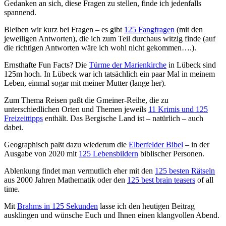
Gedanken an sich, diese Fragen zu stellen, finde ich jedenfalls
spannend.
Bleiben wir kurz bei Fragen – es gibt
125 Fangfragen
(mit den
jeweiligen Antworten), die ich zum Teil durchaus witzig finde (auf
die richtigen Antworten wäre ich wohl nicht gekommen….).
Ernsthafte Fun Facts? Die
Türme der Marienkirche
in Lübeck sind
125m hoch. In Lübeck war ich tatsächlich ein paar Mal in meinem
Leben, einmal sogar mit meiner Mutter (lange her).
Zum Thema Reisen paßt die Gmeiner-Reihe, die zu
unterschiedlichen Orten und Themen jeweils
11 Krimis und 125
Freizeittipps
enthält. Das Bergische Land ist – natürlich – auch
dabei.
Geographisch paßt dazu wiederum die
Elberfelder Bibel
– in der
Ausgabe von 2020 mit
125 Lebensbildern
biblischer Personen.
Ablenkung findet man vermutlich eher mit den
125 besten Rätseln
aus 2000 Jahren Mathematik oder den
125 best brain teasers
of all
time.
Mit
Brahms in 125 Sekunden
lasse ich den heutigen Beitrag
ausklingen und wünsche Euch und Ihnen einen klangvollen Abend.