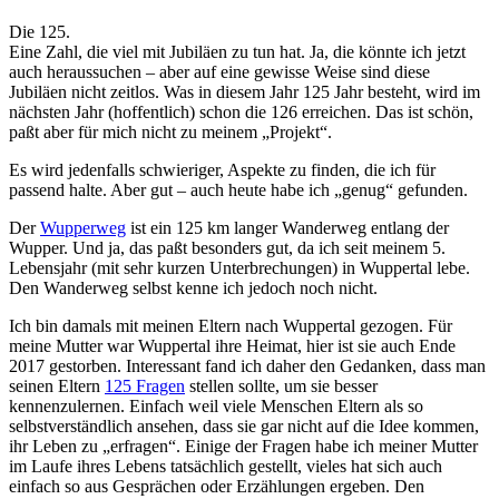
Die 125.
Eine Zahl, die viel mit Jubiläen zu tun hat. Ja, die könnte ich jetzt
auch heraussuchen – aber auf eine gewisse Weise sind diese
Jubiläen nicht zeitlos. Was in diesem Jahr 125 Jahr besteht, wird im
nächsten Jahr (hoffentlich) schon die 126 erreichen. Das ist schön,
paßt aber für mich nicht zu meinem „Projekt“.
Es wird jedenfalls schwieriger, Aspekte zu finden, die ich für
passend halte. Aber gut – auch heute habe ich „genug“ gefunden.
Der
Wupperweg
ist ein 125 km langer Wanderweg entlang der
Wupper. Und ja, das paßt besonders gut, da ich seit meinem 5.
Lebensjahr (mit sehr kurzen Unterbrechungen) in Wuppertal lebe.
Den Wanderweg selbst kenne ich jedoch noch nicht.
Ich bin damals mit meinen Eltern nach Wuppertal gezogen. Für
meine Mutter war Wuppertal ihre Heimat, hier ist sie auch Ende
2017 gestorben. Interessant fand ich daher den Gedanken, dass man
seinen Eltern
125 Fragen
stellen sollte, um sie besser
kennenzulernen. Einfach weil viele Menschen Eltern als so
selbstverständlich ansehen, dass sie gar nicht auf die Idee kommen,
ihr Leben zu „erfragen“. Einige der Fragen habe ich meiner Mutter
im Laufe ihres Lebens tatsächlich gestellt, vieles hat sich auch
einfach so aus Gesprächen oder Erzählungen ergeben. Den