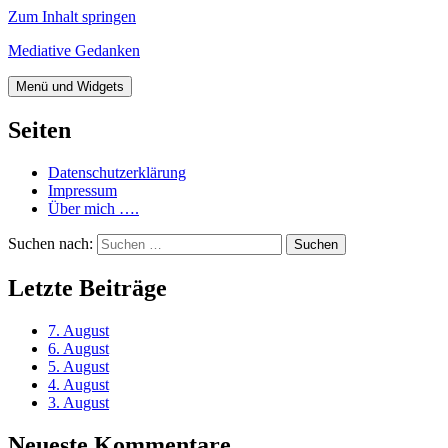
Zum Inhalt springen
Mediative Gedanken
Menü und Widgets
Seiten
Datenschutzerklärung
Impressum
Über mich ….
Suchen nach:
Letzte Beiträge
7. August
6. August
5. August
4. August
3. August
Neueste Kommentare