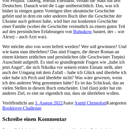
von Petljura. Talberg, Jelenas Ehemann, verläßt die Stadt mit den
Deutschen. Danach wird die Lage unübersichtlich. Das, was ich
bisher in einigen guten Vorträgen über ukrainische Geschichte
gehört und in dem ein oder anderen Buch über die Geschichte der
Ukraine auch gelesen habe, wird hier zur konkreten Geschichte
einer Familie (wobei die Geschichte vermutlich zu einem guten Teil
auf den persönlichen Erfahrungen von
Bulgakow
basiert, der – wie
Alexej – auch Arzt war).
Wer möchte also von wem befreit werden? Wer soll gewinnen? Und
wie kann man überleben? Das sind Fragen, die dieser Roman an
einem kleinen zeitlichen und persönlichen (die Geschwister Turpin)
Ausschnitt aufgreift. Es sind so grundlegende Fragen wie „habe ich
jetzt Angst“, die sich Nikolka vor seinem ersten Einsatz stellt, aber
auch der Umgang mit dem Zufall – habe ich Glück und überlebe ich
oder habe ich Pech und überlebe nicht? Was wäre gewesen, wenn
ich den anderen Weg genommen hätte? Es ist das Schicksal, das an
vielen Stellen in diesem Buch entscheidet. Und (fast) jeder hat ein
anderes Ziel, es eint sie eigentlich nur, dass sie überleben wollen.
Veröffentlicht am
3. August 2022
Autor
Astrid Christofori
Kategorien
Booklover-Challenge
Schreibe einen Kommentar