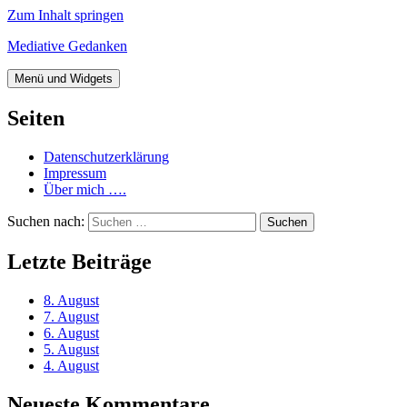
Zum Inhalt springen
Mediative Gedanken
Menü und Widgets
Seiten
Datenschutzerklärung
Impressum
Über mich ….
Suchen nach:
Letzte Beiträge
8. August
7. August
6. August
5. August
4. August
Neueste Kommentare