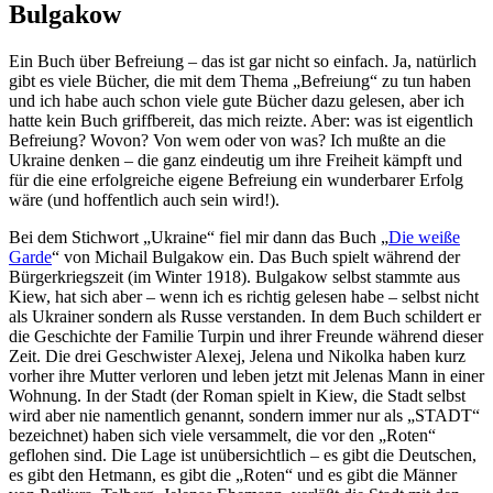
Bulgakow
Ein Buch über Befreiung – das ist gar nicht so einfach. Ja, natürlich
gibt es viele Bücher, die mit dem Thema „Befreiung“ zu tun haben
und ich habe auch schon viele gute Bücher dazu gelesen, aber ich
hatte kein Buch griffbereit, das mich reizte. Aber: was ist eigentlich
Befreiung? Wovon? Von wem oder von was? Ich mußte an die
Ukraine denken – die ganz eindeutig um ihre Freiheit kämpft und
für die eine erfolgreiche eigene Befreiung ein wunderbarer Erfolg
wäre (und hoffentlich auch sein wird!).
Bei dem Stichwort „Ukraine“ fiel mir dann das Buch „
Die weiße
Garde
“ von Michail Bulgakow ein. Das Buch spielt während der
Bürgerkriegszeit (im Winter 1918). Bulgakow selbst stammte aus
Kiew, hat sich aber – wenn ich es richtig gelesen habe – selbst nicht
als Ukrainer sondern als Russe verstanden. In dem Buch schildert er
die Geschichte der Familie Turpin und ihrer Freunde während dieser
Zeit. Die drei Geschwister Alexej, Jelena und Nikolka haben kurz
vorher ihre Mutter verloren und leben jetzt mit Jelenas Mann in einer
Wohnung. In der Stadt (der Roman spielt in Kiew, die Stadt selbst
wird aber nie namentlich genannt, sondern immer nur als „STADT“
bezeichnet) haben sich viele versammelt, die vor den „Roten“
geflohen sind. Die Lage ist unübersichtlich – es gibt die Deutschen,
es gibt den Hetmann, es gibt die „Roten“ und es gibt die Männer