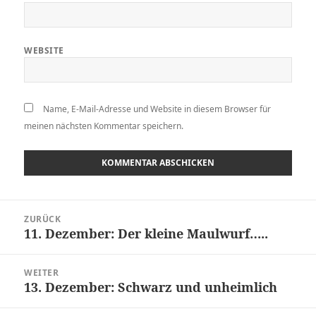
WEBSITE
Name, E-Mail-Adresse und Website in diesem Browser für
meinen nächsten Kommentar speichern.
Beitragsnavigation
ZURÜCK
11. Dezember: Der kleine Maulwurf…..
Vorheriger
Beitrag:
WEITER
13. Dezember: Schwarz und unheimlich
Nächster
Beitrag: